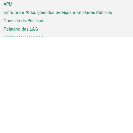
APM
Estrutura e Atribuições dos Serviços e Entidades Públicos
Consulta de Políticas
Relatório das LAG
Promoções especiais
Sobre a RAEM
Tempo
Transporte
Feriados
Cultura e lazer
Informação de Macau
Ficheiro sobre Macau
Estatísticas
Anúncios