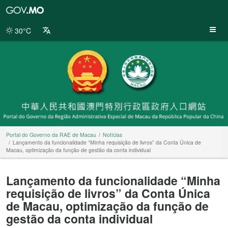
Portal
do
Governo
30°C
da
RAE
de
Macau
Portal do Governo da RAE de Macau
Notícias
Lançamento da funcionalidade “Minha requisição de livros” da Conta Única de
Macau, optimização da função de gestão da conta individual
Lançamento da funcionalidade “Minha
requisição de livros” da Conta Única
de Macau, optimização da função de
gestão da conta individual