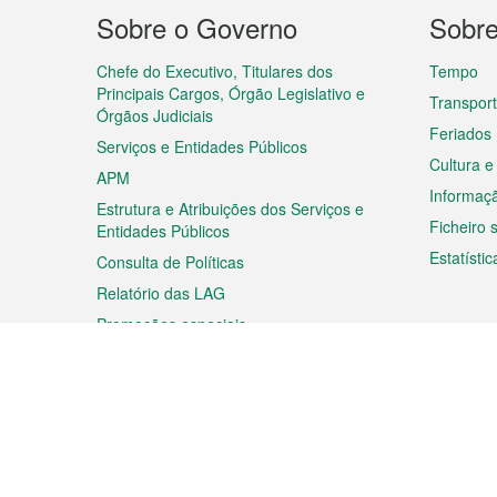
Menu
Sobre o Governo
Sobr
do
rodapé
Chefe do Executivo, Titulares dos
Tempo
Principais Cargos, Órgão Legislativo e
Transpor
Órgãos Judiciais
Feriados
Serviços e Entidades Públicos
Cultura e
APM
Informaç
Estrutura e Atribuições dos Serviços e
Ficheiro
Entidades Públicos
Estatístic
Consulta de Políticas
Relatório das LAG
Promoções especiais
Viagem
Negóc
Planear a sua viagem
Negócios
Descobrir Macau
Feiras d
Macau
Espectáculos e Entretenimento