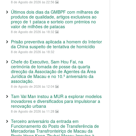
8 de Agosto de 2026 às 22:56
Últimos dois dias da GMBPF com milhares de
produtos de qualidade, artigos exclusivos ao
preço de 1 pataca e sorteio com prémios no
valor de milhões de patacas
8 de Agosto de 2026 às 18:32
Prisão preventiva aplicada a homem do Interior
da China suspeito de tentativa de homicídio
8 de Agosto de 2026 às 18:32
Chefe do Executivo, Sam Hou Fai, na
cerimónia de tomada de posse da quarta
direcção da Associação de Agentes da Área
Jurídica de Macau e no 10.º aniversário da
associação.
8 de Agosto de 2026 às 12:04
Tam Vai Man instou a MUR a explorar modelos
inovadores e diversificados para impulsionar a
renovação urbana
8 de Agosto de 2026 às 11:28
Terceiro aniversário da entrada em
Funcionamento do Posto de Transferência de
Mercadorias Transfronteiriço de Macau da
Ponte Hong Kong-Zhuhai-Macau Impulso à