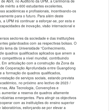
 de Abril, no Auditório da UPM, a Cerimónia de
 de mérito a 600 estudantes excelentes,
as académicas e profissionais, incentivando-os
tivamente para o futuro. Para além deste
 a UPM irá continuar a esforçar-se, por esta e
 capacidades de inovação, visão internacional e
ersos sectores da sociedade e das instituições
dantes galardoados com as respectivas bolsas. O
o do lema da Universidade “Conhecimento,
 de quadros qualificados aplicados que amem a
 competitivos a nível mundial, contribuindo
. Em articulação com a construção da Zona da
de Cooperação Aprofundada entre Guangdong
 a formação de quadros qualificados,
restação de serviços sociais, estando prevista
académico, no próximo ano lectivo de 2023 /
rnas, Alta Tecnologia, Convenções e
a aumentar a reserva de quadros altamente
dústrias emergentes. Para atingir os objectivos
ooperar com as instituições do ensino superior
 laboratórios, esforçando-se por elevar a