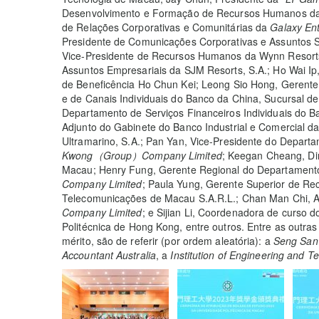
Desenvolvimento e Formação de Recursos Humanos da M
de Relações Corporativas e Comunitárias da
Galaxy En
Presidente de Comunicações Corporativas e Assuntos 
Vice-Presidente de Recursos Humanos da Wynn Resorts 
Assuntos Empresariais da SJM Resorts, S.A.; Ho Wai Ip
de Beneficência Ho Chun Kei; Leong Sio Hong, Gerente
e de Canais Individuais do Banco da China, Sucursal 
Departamento de Serviços Financeiros Individuais do Ba
Adjunto do Gabinete do Banco Industrial e Comercial d
Ultramarino, S.A.; Pan Yan, Vice-Presidente do Depa
Kwong
（
Group
）
Company Limited
;
Keegan Cheang, Dir
Macau; Henry Fung, Gerente Regional do Departamento
Company Limited
;
Paula Yung, Gerente Superior de R
Telecomunicações de Macau S.A.R.L.; Chan Man Chi, 
Company Limited
; e Sijian Li, Coordenadora de curso 
Politécnica de Hong Kong, entre outros. Entre as outra
mérito, são de referir (por ordem aleatória): a
Seng San 
Accountant Australia
, a
Institution of Engineering and T