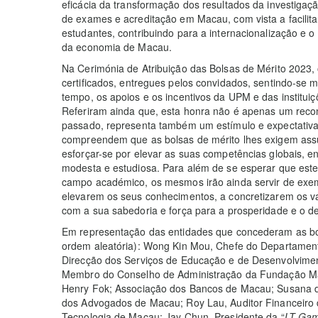
eficácia da transformação dos resultados da investigação
de exames e acreditação em Macau, com vista a facilita
estudantes, contribuindo para a internacionalização e 
da economia de Macau.
Na Cerimónia de Atribuição das Bolsas de Mérito 2023,
certificados, entregues pelos convidados, sentindo-se
tempo, os apoios e os incentivos da UPM e das institui
Referiram ainda que, esta honra não é apenas um reco
passado, representa também um estímulo e expectativa
compreendem que as bolsas de mérito lhes exigem assu
esforçar-se por elevar as suas competências globais, 
modesta e estudiosa. Para além de se esperar que est
campo académico, os mesmos irão ainda servir de exe
elevarem os seus conhecimentos, a concretizarem os va
com a sua sabedoria e força para a prosperidade e o d
Em representação das entidades que concederam as bol
ordem aleatória): Wong Kin Mou, Chefe do Departamen
Direcção dos Serviços de Educação e de Desenvolvim
Membro do Conselho de Administração da Fundação Mac
Henry Fok; Associação dos Bancos de Macau; Susana d
dos Advogados de Macau; Roy Lau, Auditor Financeiro 
Tecnologia de Macau; Jay Chun, Presidente da “
LT Gam