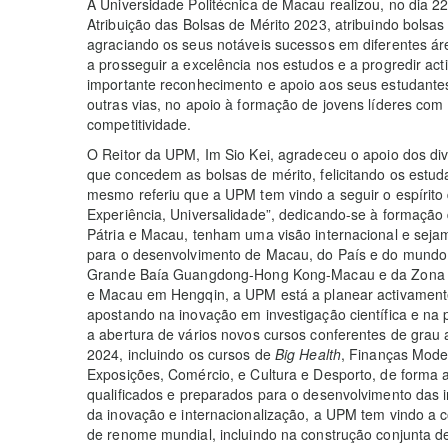
A Universidade Politécnica de Macau realizou, no dia 22
Atribuição das Bolsas de Mérito 2023, atribuindo bolsas
agraciando os seus notáveis sucessos em diferentes áre
a prosseguir a excelência nos estudos e a progredir ac
importante reconhecimento e apoio aos seus estudantes,
outras vias, no apoio à formação de jovens líderes com
competitividade.
O Reitor da UPM, Im Sio Kei, agradeceu o apoio dos div
que concedem as bolsas de mérito, felicitando os estu
mesmo referiu que a UPM tem vindo a seguir o espírit
Experiência, Universalidade”, dedicando-se à formação
Pátria e Macau, tenham uma visão internacional e sejam
para o desenvolvimento de Macau, do País e do mundo
Grande Baía Guangdong-Hong Kong-Macau e da Zona 
e Macau em Hengqin, a UPM está a planear activamente
apostando na inovação em investigação científica e na p
a abertura de vários novos cursos conferentes de grau 
2024, incluindo os cursos de
Big Health
, Finanças Mode
Exposições, Comércio, e Cultura e Desporto, de forma 
qualificados e preparados para o desenvolvimento das in
da inovação e internacionalização, a UPM tem vindo a c
de renome mundial, incluindo na construção conjunta de