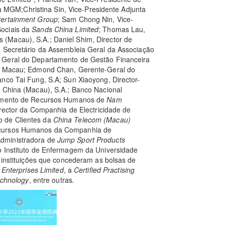
GM;Christina Sin, Vice-Presidente Adjunta
tertainment Group
; Sam Chong Nin, Vice-
Sociais da
Sands China Limited
; Thomas Lau,
(Macau), S.A.; Daniel Shim, Director de
, Secretário da Assembleia Geral da Associação
 Geral do Departamento de Gestão Financeira
de Macau; Edmond Chan, Gerente-Geral do
nco Tai Fung, S.A; Sun Xiaoyong, Director-
a China (Macau), S.A.; Banco Nacional
rtamento de Recursos Humanos de
Nam
ector da Companhia de Electricidade de
 de Clientes da
China Telecom (Macau)
ecursos Humanos da Companhia de
Administradora de
Jump Sport Products
do Instituto de Enfermagem da Universidade
s instituições que concederam as bolsas de
Enterprises Limited
, a
Certified Practising
echnology
, entre outras
.