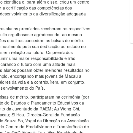
 científica e, para além disso, criou um centro
r a certificação das competências dos
o desenvolvimento da diversificação adequada
 os alunos premiados receberam os respectivos
 muito orgulhosos e agradecendo, ao mesmo
ções que lhes concedem as bolsas de mérito.
nhecimento pela sua dedicação ao estudo no
s em relação ao futuro. Os premiados
mir uma maior responsabilidade e irão
encarando o futuro com uma atitude mais
es alunos possam obter melhores resultados no
mplo, encorajando mais jovens de Macau a
lores da vida e a contribuírem, em conjunto,
esenvolvimento do País.
sas de mérito, participaram na cerimónia (por
to de Estudos e Planeamento Educativos da
ento da Juventude da RAEM; Au Weng Chi,
au; Si Hou, Director-Geral da Fundação
e Souza So, Vogal da Direcção da Associação
do Centro de Produtividade e Transferência de
e Limited
”; Francis Tan, Vice-Presidente de