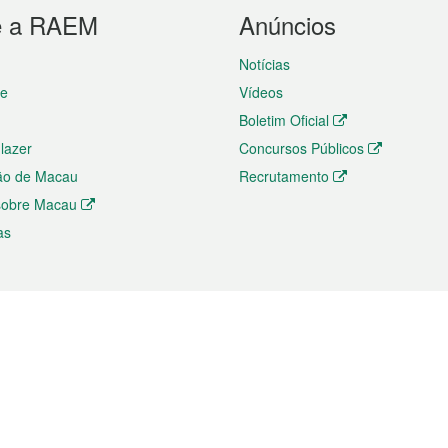
e a RAEM
Anúncios
Notícias
te
Vídeos
Boletim Oficial
 lazer
Concursos Públicos
ão de Macau
Recrutamento
 sobre Macau
as
ios e comércio
Directório
 e Investimento
Directório de Aplicações para T
o Comércio e Convenções em
Directório de Redes Sociais
Directório de Websites Temático