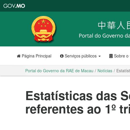
Portal
do
Governo
da
RAE
de
Macau
Página Principal
Serviços públicos
Sobre o
Portal do Governo da RAE de Macau
Notícias
Estatís
Estatísticas das 
referentes ao 1º t