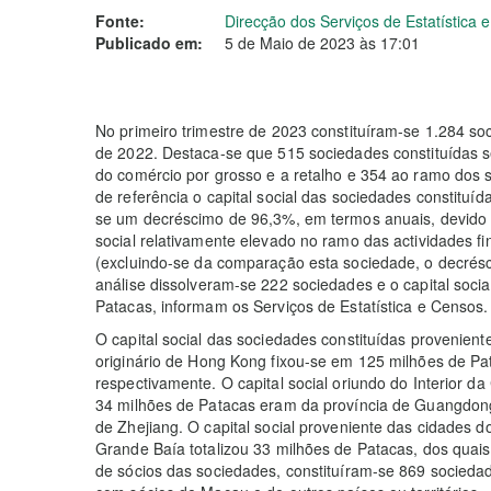
Fonte:
Direcção dos Serviços de Estatística
Publicado em:
5 de Maio de 2023 às 17:01
No primeiro trimestre de 2023 constituíram-se 1.284 soc
de 2022. Destaca-se que 515 sociedades constituídas 
do comércio por grosso e a retalho e 354 ao ramo dos 
de referência o capital social das sociedades constituíd
se um decréscimo de 96,3%, em termos anuais, devido 
social relativamente elevado no ramo das actividades fi
(excluindo-se da comparação esta sociedade, o decrés
análise dissolveram-se 222 sociedades e o capital soci
Patacas, informam os Serviços de Estatística e Censos.
O capital social das sociedades constituídas provenien
originário de Hong Kong fixou-se em 125 milhões de Pa
respectivamente. O capital social oriundo do Interior d
34 milhões de Patacas eram da província de Guangdong
de Zhejiang. O capital social proveniente das cidades d
Grande Baía totalizou 33 milhões de Patacas, dos qua
de sócios das sociedades, constituíram-se 869 socied