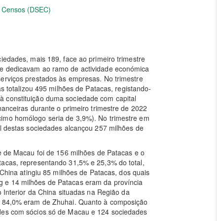
 e Censos (DSEC)
iedades, mais 189, face ao primeiro trimestre
se dedicavam ao ramo de actividade económica
serviços prestados às empresas. No trimestre
as totalizou 495 milhões de Patacas, registando-
à constituição duma sociedade com capital
nanceiras durante o primeiro trimestre de 2022
cimo homólogo seria de 3,9%). No trimestre em
al destas sociedades alcançou 257 milhões de
te de Macau foi de 156 milhões de Patacas e o
tacas, representando 31,5% e 25,3% do total,
a China atingiu 85 milhões de Patacas, dos quais
 e 14 milhões de Patacas eram da província
o Interior da China situadas na Região da
is 84,0% eram de Zhuhai. Quanto à composição
ades com sócios só de Macau e 124 sociedades