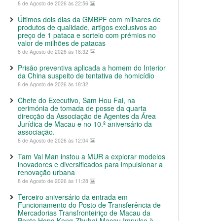
8 de Agosto de 2026 às 22:56
Últimos dois dias da GMBPF com milhares de
produtos de qualidade, artigos exclusivos ao
preço de 1 pataca e sorteio com prémios no
valor de milhões de patacas
8 de Agosto de 2026 às 18:32
Prisão preventiva aplicada a homem do Interior
da China suspeito de tentativa de homicídio
8 de Agosto de 2026 às 18:32
Chefe do Executivo, Sam Hou Fai, na
cerimónia de tomada de posse da quarta
direcção da Associação de Agentes da Área
Jurídica de Macau e no 10.º aniversário da
associação.
8 de Agosto de 2026 às 12:04
Tam Vai Man instou a MUR a explorar modelos
inovadores e diversificados para impulsionar a
renovação urbana
8 de Agosto de 2026 às 11:28
Terceiro aniversário da entrada em
Funcionamento do Posto de Transferência de
Mercadorias Transfronteiriço de Macau da
Ponte Hong Kong-Zhuhai-Macau Impulso à