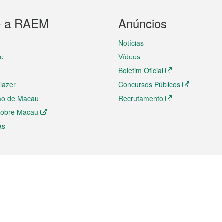
e a RAEM
Anúncios
Notícias
te
Vídeos
Boletim Oficial
 lazer
Concursos Públicos
ão de Macau
Recrutamento
 sobre Macau
as
ios e comércio
Directório
 e Investimento
Directório de Aplicações para T
o Comércio e Convenções em
Directório de Redes Sociais