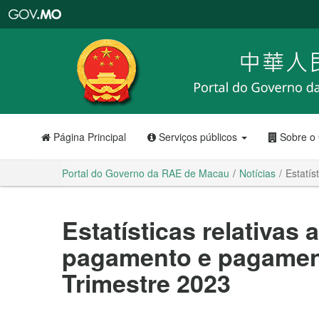
Portal
do
Governo
da
RAE
de
Macau
Página Principal
Serviços públicos
Sobre o
Portal do Governo da RAE de Macau
Notícias
Estatís
Estatísticas relativas 
pagamento e pagament
Trimestre 2023