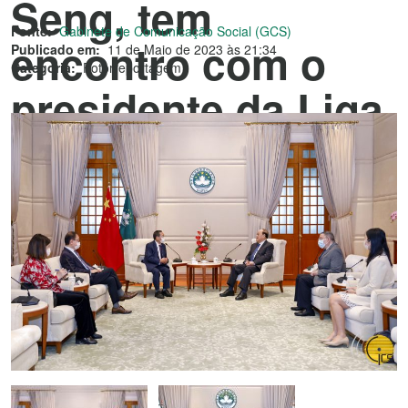
Seng, tem
Fonte:
Gabinete de Comunicação Social (GCS)
encontro com o
Publicado em:
11 de Maio de 2023 às 21:34
Categoria:
Fotorreportagem
presidente da Liga
dos Chineses em
Portugal, Chow Y
Ping.