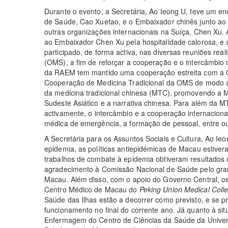
Durante o evento, a Secretária, Ao Ieong U, teve um e
de Saúde, Cao Xuetao, e o Embaixador chinês junto ao
outras organizações internacionais na Suíça, Chen Xu.
ao Embaixador Chen Xu pela hospitalidade calorosa, 
participado, de forma activa, nas diversas reuniões re
(OMS), a fim de reforçar a cooperação e o intercâmbi
da RAEM tem mantido uma cooperação estreita com a 
Cooperação de Medicina Tradicional da OMS de modo a
da medicina tradicional chinesa (MTC), promovendo a 
Sudeste Asiático e a narrativa chinesa. Para além da
activamente, o intercâmbio e a cooperação internacional
médica de emergência, a formação de pessoal, entre ou
A Secretária para os Assuntos Sociais e Cultura, Ao Ieo
epidemia, as políticas antiepidémicas de Macau estiver
trabalhos de combate à epidemia obtiveram resultados m
agradecimento à Comissão Nacional de Saúde pelo gra
Macau. Além disso, com o apoio do Governo Central, os
Centro Médico de Macau do
Peking Union Medical Coll
Saúde das Ilhas estão a decorrer como previsto, e se 
funcionamento no final do corrente ano. Já quanto à s
Enfermagem do Centro de Ciências da Saúde da Univer