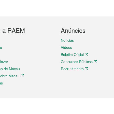
e a RAEM
Anúncios
Notícias
te
Vídeos
Boletim Oficial
 lazer
Concursos Públicos
ão de Macau
Recrutamento
 sobre Macau
as
ios e comércio
Directório