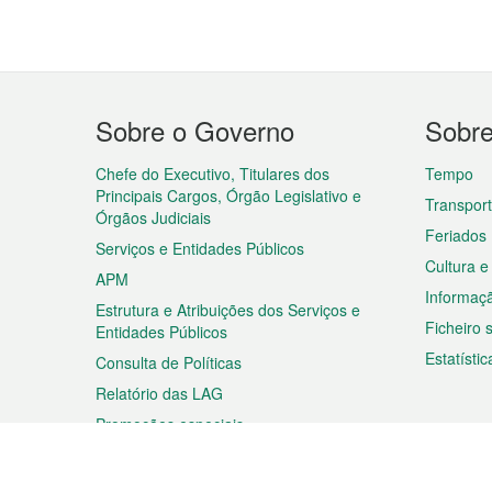
Menu
Sobre o Governo
Sobr
do
rodapé
Chefe do Executivo, Titulares dos
Tempo
Principais Cargos, Órgão Legislativo e
Transpor
Órgãos Judiciais
Feriados
Serviços e Entidades Públicos
Cultura e
APM
Informaç
Estrutura e Atribuições dos Serviços e
Ficheiro
Entidades Públicos
Estatístic
Consulta de Políticas
Relatório das LAG
Promoções especiais
Viagem
Negóc