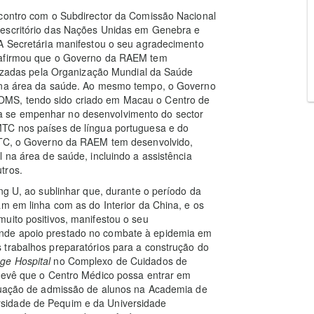
ncontro com o Subdirector da Comissão Nacional
 escritório das Nações Unidas em Genebra e
 A Secretária manifestou o seu agradecimento
e afirmou que o Governo da RAEM tem
alizadas pela Organização Mundial da Saúde
o na área da saúde. Ao mesmo tempo, o Governo
OMS, tendo sido criado em Macau o Centro de
 se empenhar no desenvolvimento do sector
MTC nos países de língua portuguesa e do
 MTC, o Governo da RAEM tem desenvolvido,
 na área de saúde, incluindo a assistência
tros.
ng U, ao sublinhar que, durante o período da
am em linha com as do Interior da China, e os
uito positivos, manifestou o seu
nde apoio prestado no combate à epidemia em
 trabalhos preparatórios para a construção do
ege
Hospital
no Complexo de Cuidados de
prevê que o Centro Médico possa entrar em
ituação de admissão de alunos na Academia de
sidade de Pequim e da Universidade