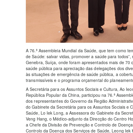
A 76.ª Assembleia Mundial da Saúde, que tem como tem
de Saúde: salvar vidas, promover a saúde para todos”, 
Genebra, Suíça, onde foram apresentados mais de 70 
saúde pública para apreciação das delegações dos dive
às situações de emergência de saúde pública, a cobert
transmissíveis e o programa orçamental do planeament
A Secretária para os Assuntos Sociais e Cultura, Ao I
República Popular da China, participou na 76.ª Assem
dos representantes do Governo da Região Administrati
do Gabinete da Secretária para os Assuntos Sociais e Cu
Saúde, Lo Iek Long, a Assessora do Gabinete da Secret
Veng Hang, o Médico-adjunto da Direcção do Centro Ho
a Chefe da Divisão de Prevenção e Controlo de Doença
Controlo da Doença dos Serviços de Saúde, Leong Iek 