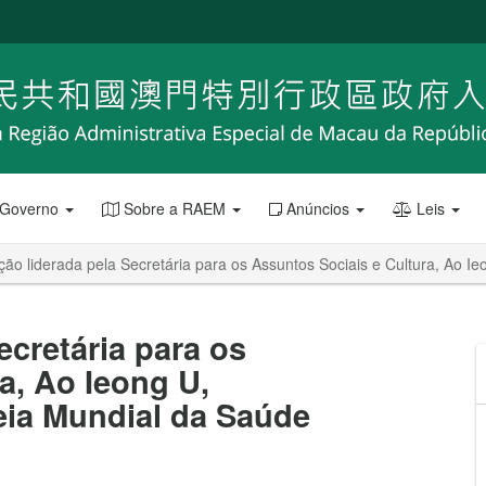
 Governo
Sobre a RAEM
Anúncios
Leis
ão liderada pela Secretária para os Assuntos Sociais e Cultura, Ao I
ecretária para os
a, Ao Ieong U,
eia Mundial da Saúde