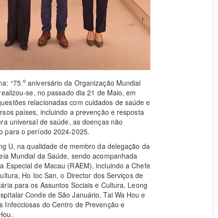
o
a: “75.
aniversário da Organização Mundial
realizou-se, no passado dia 21 de Maio, em
questões relacionadas com cuidados de saúde e
rsos países, incluindo a prevenção e resposta
ura universal de saúde, as doenças não
o para o período 2024-2025.
eong U, na qualidade de membro da delegação da
bleia Mundial da Saúde, sendo acompanhada
va Especial de Macau (RAEM), incluindo a Chefe
ltura, Ho Ioc San, o Director dos Serviços de
ária para os Assuntos Sociais e Cultura, Leong
spitalar Conde de São Januário, Tai Wa Hou e
s Infecciosas do Centro de Prevenção e
Hou.