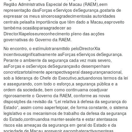
Região Administrativa Especial de Macau (RAEM),eem
representação dasForças eServiços deSegurança,gostaria de
expressar os meus sincerosagradecimentosàs autoridades
centrais pelaalta importância que têm dado a Macau,eaproveito
tambéma ocasiãoparaagradecer ao
DirectorXiapeloseureconhecimento pleno das acções
governativas do Governo da RAEM.
​No encontro, o estímulotransmitido peloDirectorXia
incentivousignificativamente asForças eServiços deSegurança.
Perante o ambiente da segurança cada vez mais severo,
asForças e osServiços deSegurançavão desempenhare
concretizartotalmente aperspectivageral dasegurançanacional,
sob a liderança do Chefe do Executivo,actuandonos termos da lei
e assegurando, com todo o esforço,a segurança pública e a
ordem da sociedade, bem como continuama coadjuvar
rigorosamente o Governo da RAEM, conforme as novas
disposições da revisão da “Lei relativa à defesa da segurança do
Estado”, assim como aaperfeiçoar, de forma constante, o sistema
legislativo e os mecanismos de trabalho da defesa da segurança
do Estado,continuandoa manter-sealerta e estar atentasaos
riscos eàs ameaças da segurança em geral do Estado e da
sociedade de Macau,aprevenir eacombateractivamenteas