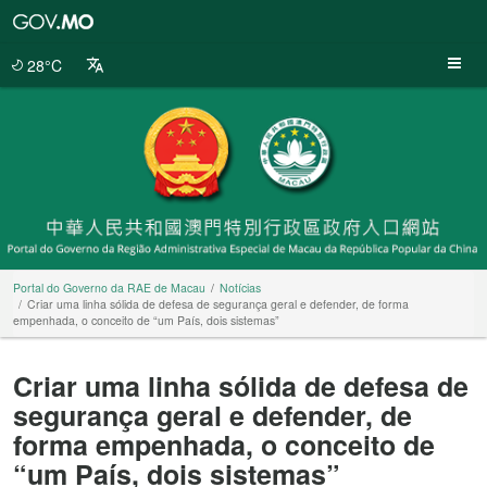
Portal
do
Governo
28°C
da
RAE
de
Macau
Portal do Governo da RAE de Macau
Notícias
Criar uma linha sólida de defesa de segurança geral e defender, de forma
empenhada, o conceito de “um País, dois sistemas”
Criar uma linha sólida de defesa de
segurança geral e defender, de
forma empenhada, o conceito de
“um País, dois sistemas”