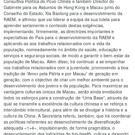
Consultiva Política do Povo Chinês e também Director do
Gabinete para os Assuntos de Hong Kong e Macau junto do
Conselho do Estado, Xia Baolong para o desenvolvimento da
RAEM, e afirmou que vai liderar a equipa da sua tutela para
aprender seriamente o conteúdo destas exigências,
implementando, firmemente, as directrizes importantes e
expectativas do País para o desenvolvimento da RAEM e
aplicando-as aos trabalhos relacionados com a vida da
população, nomeadamente no âmbito de saúde, educação e
serviços e segurança sociais, de modo a garantir o bem-estar da
população de Macau. Além disso, irá continuar a se empenhar
nos trabalhos relacionados com a juventude, promovendo a boa
tradição de “Amor pela Pátria e por Macau” de geração em
geração, com o objectivo de criar um melhor ambiente para o
desenvolvimento dos jovens e da população. Para maximizar as
vantagens culturais únicas de Macau, serão ainda envidados
todos os esforços para a construção de “Uma Base”, através da
qual se transmite a excelência da cultura chinesa e se reforça o
intercâmbio intercultural, para além de se divulgar a história e a
cultura da China. A Secretária referiu, também, que irá coordenar
as políticas referentes ao desenvolvimento da diversificação
adequada «1+4», impulsionando, de forma pragmática, o
desenvolvimento das indústrias de
big-health
, cultura e desporto.