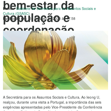
bem-estar da
Fonte:
Gabinete da Secretária para os Assuntos Sociais e
população e
Cultura (GSASC)
Publicado em:
24 de Maio de 2023 às 17:58
coordenação
activa no
desenvolvimento
da diversificação
adequada
A Secretária para os Assuntos Sociais e Cultura, Ao Ieong U,
realçou, durante uma visita a Portugal, a importância das seis
exigências apresentadas pelo Vice-Presidente da Conferência