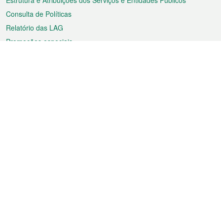
Estrutura e Atribuições dos Serviços e Entidades Públicos
Consulta de Políticas
Relatório das LAG
Promoções especiais
Sobre a RAEM
Tempo
Transporte
Feriados
Cultura e lazer
Informação de Macau
Ficheiro sobre Macau
Estatísticas
Anúncios
Notícias