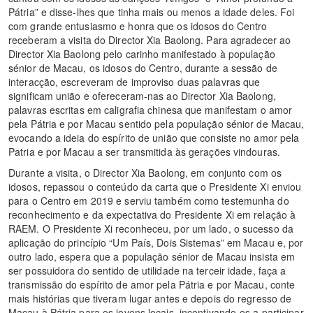
Pátria” e disse-lhes que tinha mais ou menos a idade deles. Foi
com grande entusiasmo e honra que os idosos do Centro
receberam a visita do Director Xia Baolong. Para agradecer ao
Director Xia Baolong pelo carinho manifestado à população
sénior de Macau, os idosos do Centro, durante a sessão de
interacção, escreveram de improviso duas palavras que
significam união e ofereceram-nas ao Director Xia Baolong,
palavras escritas em caligrafia chinesa que manifestam o amor
pela Pátria e por Macau sentido pela população sénior de Macau,
evocando a ideia do espírito de união que consiste no amor pela
Patria e por Macau a ser transmitida às gerações vindouras.
Durante a visita, o Director Xia Baolong, em conjunto com os
idosos, repassou o conteúdo da carta que o Presidente Xi enviou
para o Centro em 2019 e serviu também como testemunha do
reconhecimento e da expectativa do Presidente Xi em relação à
RAEM. O Presidente Xi reconheceu, por um lado, o sucesso da
aplicação do princípio “Um País, Dois Sistemas” em Macau e, por
outro lado, espera que a população sénior de Macau insista em
ser possuidora do sentido de utilidade na terceir idade, faça a
transmissão do espírito de amor pela Pátria e por Macau, conte
mais histórias que tiveram lugar antes e depois do regresso de
Macau à Pátria para os jovens locais, incentivando-os a participar