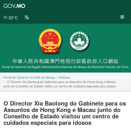
Portal
do
Governo
32°C
da
RAE
de
Macau
Portal do Governo da RAE de Macau
Notícias
O Director Xia Baolong do Gabinete para os Assuntos de Hong Kong e Macau
junto do Conselho de Estado visitou um centro de cuidados especiais para idosos
O Director Xia Baolong do Gabinete para os
Assuntos de Hong Kong e Macau junto do
Conselho de Estado visitou um centro de
cuidados especiais para idosos