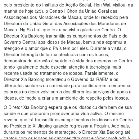
pelo presidente do Instituto de Acção Social, Hon Wai, visitou, na
manhã de hoje (25), o Centro I Chon da União Geral das
Associações dos Moradores de Macau, onde foi recebido pela
Directora da União Geral das Associações dos Moradores de
Macau, Ng Sio Lai, que fez uma visita guiada ao Centro. O
Director Xia Baolong transmitiu os cumprimentos do País e do
Governo Central aos idosos de Macau, bem ainda exprimiu a
atenção e o amor que o País tem por eles. Durante a visita, o
Director interagiu de forma afectuosa com os idosos,
demonstrando atenção à saúde e à vida dos mesmos no Centro,
tendo igualmente dado especial atenção à tecnologia mais
recente usada no tratamento de idosos. Paralelamente, o
Director Xia Baolong incentivou o Governo da RAEM e os
diferentes sectores da sociedade para continuarem a empenhar
esforços no desenvolvimento dos diferentes serviços de apoio a
idosos, de modo a criar um ambiente de respeito pelos idosos.
O Diretor Xia Baolong espera que os idosos cuidem bem de sua
saúde e que procurem promover uma vida activa. O mesmo
revelou que irá transmitir os cumprimentos dos idosos do Centro
ao Presidente Xi Jinping quando regressar a Pequim. Ademais,
durante os momentos de interacção, o Director Xia Baolong até
cantou com os idosos as canções “Amigos” e “Amor profundo à