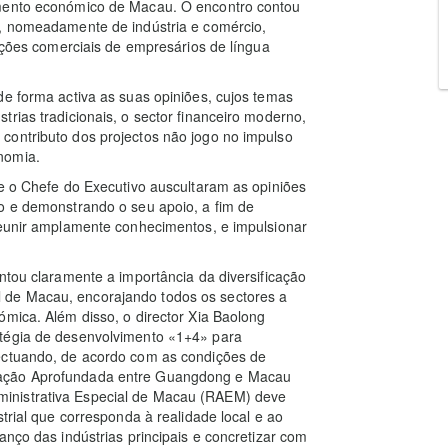
imento económico de Macau. O encontro contou
s, nomeadamente de indústria e comércio,
iações comerciais de empresários de língua
de forma activa as suas opiniões, cujos temas
rias tradicionais, o sector financeiro moderno,
contributo dos projectos não jogo no impulso
nomia.
 e o Chefe do Executivo auscultaram as opiniões
do e demonstrando o seu apoio, a fim de
reunir amplamente conhecimentos, e impulsionar
ntou claramente a importância da diversificação
 de Macau, encorajando todos os sectores a
ómica. Além disso, o director Xia Baolong
atégia de desenvolvimento «1+4» para
fectuando, de acordo com as condições de
ração Aprofundada entre Guangdong e Macau
inistrativa Especial de Macau (RAEM) deve
trial que corresponda à realidade local e ao
anço das indústrias principais e concretizar com