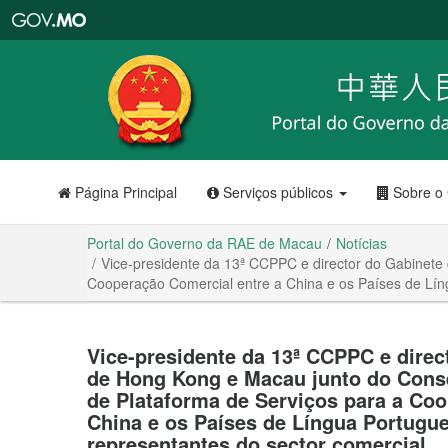
Portal
do
Governo
da
RAE
de
Macau
Página Principal
Serviços públicos
Sobre o
Portal do Governo da RAE de Macau
Notícias
Vice-presidente da 13ª CCPPC e director do Gabinete
Cooperação Comercial entre a China e os Países de Lín
Vice-presidente da 13ª CCPPC e dire
de Hong Kong e Macau junto do Cons
de Plataforma de Serviços para a Coo
China e os Países de Língua Portugu
representantes do sector comercial