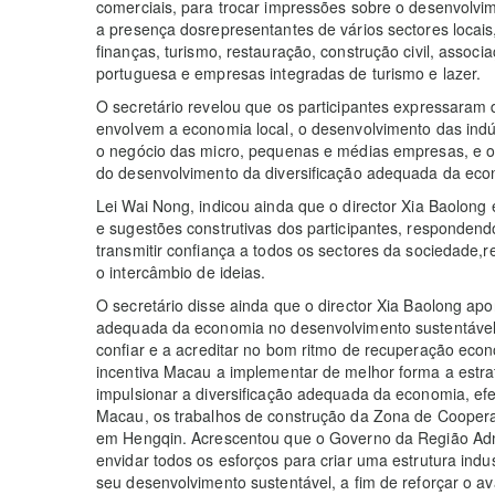
comerciais, para trocar impressões sobre o desenvolv
a presença dosrepresentantes de vários sectores locai
finanças, turismo, restauração, construção civil, assoc
portuguesa e empresas integradas de turismo e lazer.
O secretário revelou que os participantes expressaram 
envolvem a economia local, o desenvolvimento das indúst
o negócio das micro, pequenas e médias empresas, e o 
do desenvolvimento da diversificação adequada da eco
Lei Wai Nong, indicou ainda que o director Xia Baolong
e sugestões construtivas dos participantes, responden
transmitir confiança a todos os sectores da sociedade,
o intercâmbio de ideias.
O secretário disse ainda que o director Xia Baolong apo
adequada da economia no desenvolvimento sustentável
confiar e a acreditar no bom ritmo de recuperação econ
incentiva Macau a implementar de melhor forma a estr
impulsionar a diversificação adequada da economia, e
Macau, os trabalhos de construção da Zona de Coope
em Hengqin. Acrescentou que o Governo da Região Adm
envidar todos os esforços para criar uma estrutura indus
seu desenvolvimento sustentável, a fim de reforçar o av