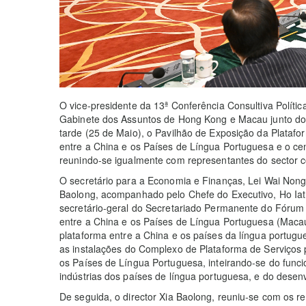
O vice-presidente da 13ª Conferência Consultiva Políti
Gabinete dos Assuntos de Hong Kong e Macau junto do C
tarde (25 de Maio), o Pavilhão de Exposição da Plataf
entre a China e os Países de Língua Portuguesa e o c
reunindo-se igualmente com representantes do sector c
O secretário para a Economia e Finanças, Lei Wai Nong,
Baolong, acompanhado pelo Chefe do Executivo, Ho Iat
secretário-geral do Secretariado Permanente do Fóru
entre a China e os Países de Língua Portuguesa (Macau
plataforma entre a China e os países da língua portugue
as instalações do Complexo de Plataforma de Serviços
os Países de Língua Portuguesa, inteirando-se do func
indústrias dos países de língua portuguesa, e do desen
De seguida, o director Xia Baolong, reuniu-se com os r