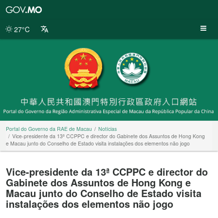
Portal
do
Governo
27°C
da
RAE
de
Macau
Portal do Governo da RAE de Macau
Notícias
Vice-presidente da 13ª CCPPC e director do Gabinete dos Assuntos de Hong Kong
e Macau junto do Conselho de Estado visita instalações dos elementos não jogo
Vice-presidente da 13ª CCPPC e director do
Gabinete dos Assuntos de Hong Kong e
Macau junto do Conselho de Estado visita
instalações dos elementos não jogo