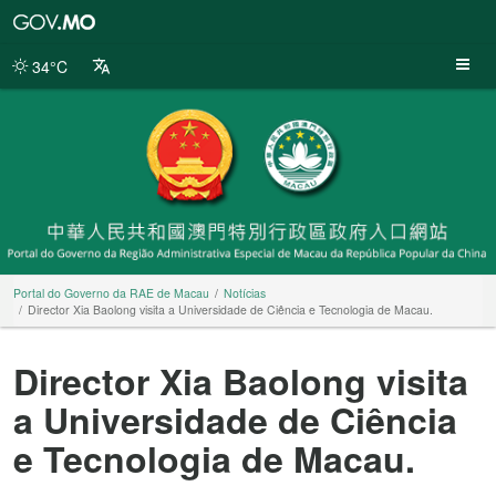
Portal
do
Governo
34°C
da
RAE
de
Macau
Portal do Governo da RAE de Macau
Notícias
Director Xia Baolong visita a Universidade de Ciência e Tecnologia de Macau.
Director Xia Baolong visita
a Universidade de Ciência
e Tecnologia de Macau.