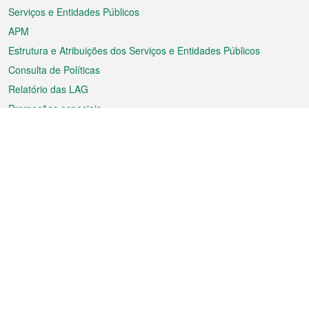
Serviços e Entidades Públicos
APM
Estrutura e Atribuições dos Serviços e Entidades Públicos
Consulta de Políticas
Relatório das LAG
Promoções especiais
Sobre a RAEM
Tempo
Transporte
Feriados
Cultura e lazer
Informação de Macau
Ficheiro sobre Macau
Estatísticas