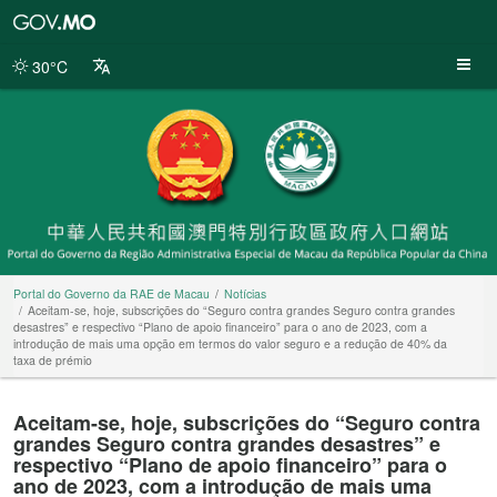
Portal
do
Governo
30°C
da
RAE
de
Macau
Portal do Governo da RAE de Macau
Notícias
Aceitam-se, hoje, subscrições do “Seguro contra grandes Seguro contra grandes
desastres” e respectivo “Plano de apoio financeiro” para o ano de 2023, com a
introdução de mais uma opção em termos do valor seguro e a redução de 40% da
taxa de prémio
Aceitam-se, hoje, subscrições do “Seguro contra
grandes Seguro contra grandes desastres” e
respectivo “Plano de apoio financeiro” para o
ano de 2023, com a introdução de mais uma