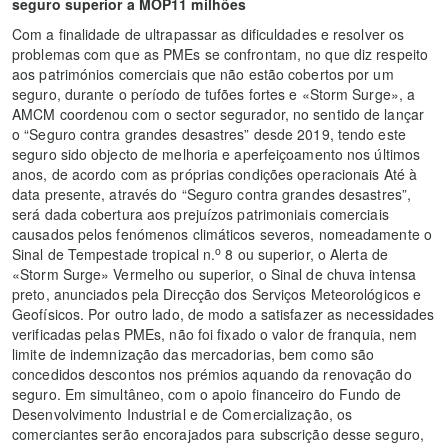
seguro superior a MOP11 milhões
Com a finalidade de ultrapassar as dificuldades e resolver os
problemas com que as PMEs se confrontam, no que diz respeito
aos patrimónios comerciais que não estão cobertos por um
seguro, durante o período de tufões fortes e «Storm Surge», a
AMCM coordenou com o sector segurador, no sentido de lançar
o “Seguro contra grandes desastres” desde 2019, tendo este
seguro sido objecto de melhoria e aperfeiçoamento nos últimos
anos, de acordo com as próprias condições operacionais Até à
data presente, através do “Seguro contra grandes desastres”,
será dada cobertura aos prejuízos patrimoniais comerciais
causados pelos fenómenos climáticos severos, nomeadamente o
o
Sinal de Tempestade tropical n.
8 ou superior, o Alerta de
«Storm Surge» Vermelho ou superior, o Sinal de chuva intensa
preto, anunciados pela Direcção dos Serviços Meteorológicos e
Geofísicos. Por outro lado, de modo a satisfazer as necessidades
verificadas pelas PMEs, não foi fixado o valor de franquia, nem
limite de indemnização das mercadorias, bem como são
concedidos descontos nos prémios aquando da renovação do
seguro. Em simultâneo, com o apoio financeiro do Fundo de
Desenvolvimento Industrial e de Comercialização, os
comerciantes serão encorajados para subscrição desse seguro,