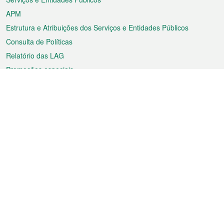
APM
Estrutura e Atribuições dos Serviços e Entidades Públicos
Consulta de Políticas
Relatório das LAG
Promoções especiais
Sobre a RAEM
Tempo
Transporte
Feriados
Cultura e lazer
Informação de Macau
Ficheiro sobre Macau
Estatísticas
Anúncios