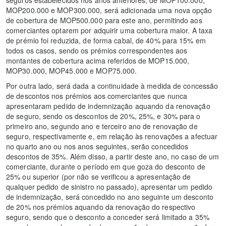
seguros estabelecidos nos anos anteriores, de MOP100.000,
MOP200.000 e MOP300.000, será adicionada uma nova opção
de cobertura de MOP500.000 para este ano, permitindo aos
comerciantes optarem por adquirir uma cobertura maior. A taxa
de prémio foi reduzida, de forma cabal, de 40% para 15% em
todos os casos, sendo os prémios correspondentes aos
montantes de cobertura acima referidos de MOP15.000,
MOP30.000, MOP45.000 e MOP75.000.
Por outra lado, será dada a continuidade à medida de concessão
de descontos nos prémios aos comerciantes que nunca
apresentaram pedido de indemnização aquando da renovação
de seguro, sendo os descontos de 20%, 25%, e 30% para o
primeiro ano, segundo ano e terceiro ano de renovação de
seguro, respectivamente e, em relação às renovações a afectuar
no quarto ano ou nos anos seguintes, serão concedidos
descontos de 35%. Além disso, a partir deste ano, no caso de um
comerciante, durante o período em que goza do desconto de
25% ou superior (por não se verificou a apresentação de
qualquer pedido de sinistro no passado), apresentar um pedido
de indemnização, será concedido no ano seguinte um desconto
de 20% nos prémios aquando da renovação do respectivo
seguro, sendo que o desconto a conceder será limitado a 35%