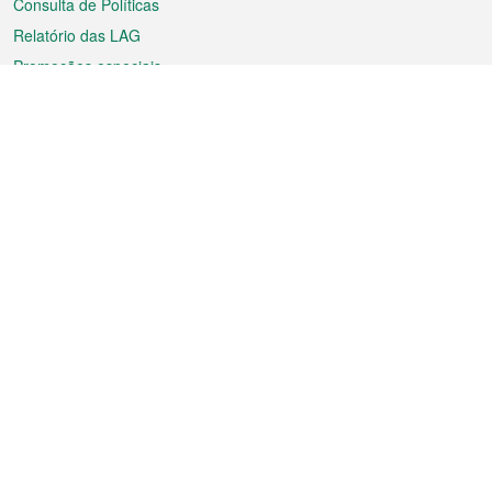
Consulta de Políticas
Relatório das LAG
Promoções especiais
Sobre a RAEM
Tempo
Transporte
Feriados
Cultura e lazer
Informação de Macau
Ficheiro sobre Macau
Estatísticas
Anúncios
Notícias
Vídeos