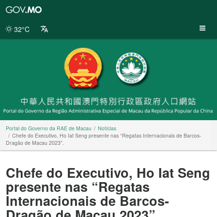
Portal
do
Governo
32°C
da
RAE
de
Macau
Portal do Governo da RAE de Macau
Notícias
Chefe do Executivo, Ho Iat Seng presente nas “Regatas Internacionais de Barcos-
Dragão de Macau 2023”.
Chefe do Executivo, Ho Iat Seng
presente nas “Regatas
Internacionais de Barcos-
Dragão de Macau 2023”.