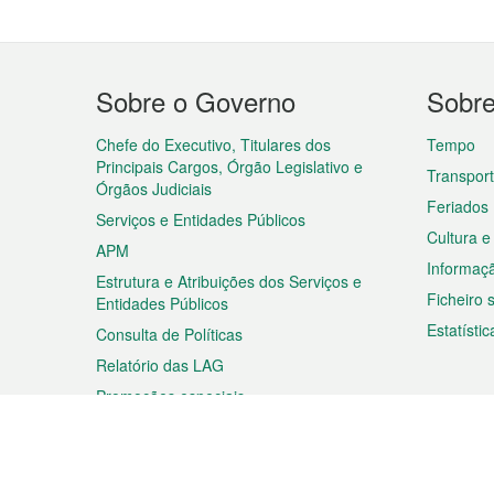
Menu
Sobre o Governo
Sobr
do
rodapé
Chefe do Executivo, Titulares dos
Tempo
Principais Cargos, Órgão Legislativo e
Transpor
Órgãos Judiciais
Feriados
Serviços e Entidades Públicos
Cultura e
APM
Informaç
Estrutura e Atribuições dos Serviços e
Ficheiro
Entidades Públicos
Estatístic
Consulta de Políticas
Relatório das LAG
Promoções especiais
Viagem
Negóc