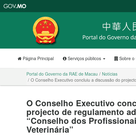
Portal
do
Governo
da
RAE
de
Macau
Página Principal
Serviços públicos
Sobre o
Portal do Governo da RAE de Macau
Notícias
O Conselho Executivo concluiu a discussão do projecto
O Conselho Executivo conc
projecto de regulamento adm
“Conselho dos Profissiona
Veterinária”