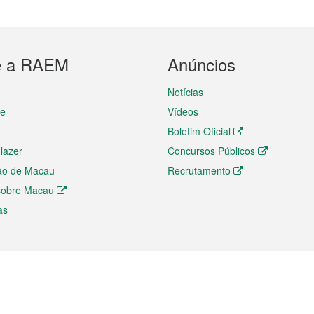
e a RAEM
Anúncios
Notícias
te
Vídeos
Boletim Oficial
 lazer
Concursos Públicos
ão de Macau
Recrutamento
 sobre Macau
as
ios e comércio
Directório