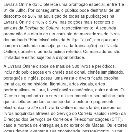
Livraria
Online do IC oferece uma promoção especial, entre 1 e
31 de Julho. Por conseguinte, o público pode desfrutar de um
desconto de 20% na aquisição de todas as publicações na
Livraria Online e 10% e 50%, nas edições mais recentes e
antigas da
Revista de Cultura,
respectivamente. A segunda
promoção é a oferta de um conjunto de marcadores de livros
denominado “Reminiscências da Antiga Taipa”, em qualquer
compra efectuada (ou seja, por cada transacção) na Livraria
Online, durante o período acima referido. Os marcadores são
limitados e estão sujeitos à disponibilidade.
A Livraria
Online dispõe de mais de 380 livros e periódicos,
incluindo publicações em chinês tradicional, chinês simplificado,
português e inglês, possui uma vasta e diversificada escolha
temática, como história, literatura, artes visuais, artes
performativas, cultura, investigação académica, entre outras. O
IC está empenhado em servir eficientemente o seu público, pelo
que os leitores podem encomendar, efectuar o pagamento
electrónico no
site
da Livraria Online e, mais tarde, receber os
livros adquiridos através do Serviço do Correio Rápido (EMS) da
Direcção dos Serviços de Correios e Telecomunicações (CTT),
caso a morada de entrega seja no exterior de Macau. Os leitores
locais devem levantar a sua encomenda, pessoalmente, numa