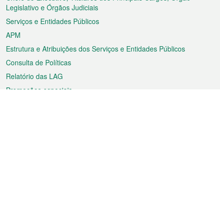
rodapé
Legislativo e Órgãos Judiciais
Serviços e Entidades Públicos
APM
Estrutura e Atribuições dos Serviços e Entidades Públicos
Consulta de Políticas
Relatório das LAG
Promoções especiais
Sobre a RAEM
Tempo
Transporte
Feriados
Cultura e lazer
Informação de Macau
Ficheiro sobre Macau
Estatísticas