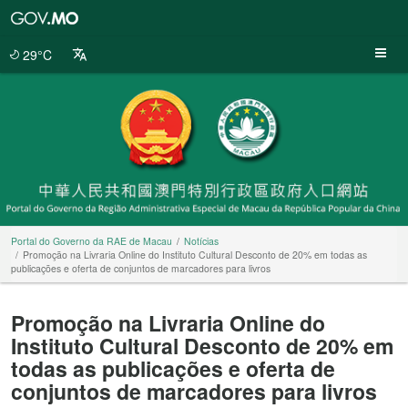
Portal
do
Governo
29°C
da
RAE
de
Macau
Portal do Governo da RAE de Macau
Notícias
Promoção na Livraria Online do Instituto Cultural Desconto de 20% em todas as
publicações e oferta de conjuntos de marcadores para livros
Promoção na Livraria Online do
Instituto Cultural Desconto de 20% em
todas as publicações e oferta de
conjuntos de marcadores para livros