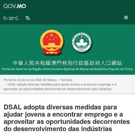
Portal
do
Governo
30°C
da
RAE
de
Macau
Portal do Governo da RAE de Macau
Notícias
DSAL adopta diversas medidas para ajudar jovens a encontrar emprego e a
aproveitar as oportunidades decorrentes do desenvolvimento das indústrias
DSAL adopta diversas medidas para
ajudar jovens a encontrar emprego e a
aproveitar as oportunidades decorrentes
do desenvolvimento das indústrias