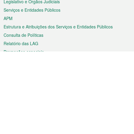
Legislativo e Órgãos Judiciais
Serviços e Entidades Públicos
APM
Estrutura e Atribuições dos Serviços e Entidades Públicos
Consulta de Políticas
Relatório das LAG
Promoções especiais
Sobre a RAEM
Tempo
Transporte
Feriados
Cultura e lazer
Informação de Macau
Ficheiro sobre Macau
Estatísticas