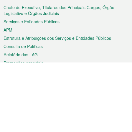
do
rodapé
Chefe do Executivo, Titulares dos Principais Cargos, Órgão
Legislativo e Órgãos Judiciais
Serviços e Entidades Públicos
APM
Estrutura e Atribuições dos Serviços e Entidades Públicos
Consulta de Políticas
Relatório das LAG
Promoções especiais
Sobre a RAEM
Tempo
Transporte
Feriados
Cultura e lazer
Informação de Macau
Ficheiro sobre Macau