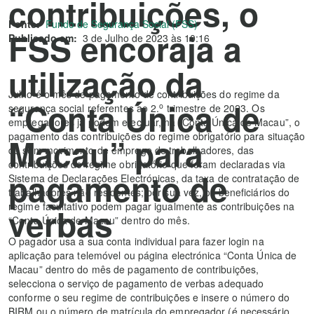
contribuições, o
Fonte:
Fundo de Segurança Social (FSS)
FSS encoraja a
Publicado em:
3 de Julho de 2023 às 10:16
utilização da
Julho é o mês de pagamento de contribuições do regime da
“Conta Única de
o
segurança social referentes ao 2.
trimestre de 2023. Os
empregadores já podem efectuar, na “Conta Única de Macau”, o
pagamento das contribuições do regime obrigatório para situação
Macau” para
de sem movimento de emprego de trabalhadores, das
contribuições do regime obrigatório que foram declaradas via
pagamento de
Sistema de Declarações Electrónicas, da taxa de contratação de
trabalhadores não residentes; por sua vez, os beneficiários do
regime facultativo podem pagar igualmente as contribuições na
verbas
“Conta Única de Macau” dentro do mês.
O pagador usa a sua conta individual para fazer login na
aplicação para telemóvel ou página electrónica “Conta Única de
Macau” dentro do mês de pagamento de contribuições,
selecciona o serviço de pagamento de verbas adequado
conforme o seu regime de contribuições e insere o número do
BIRM ou o número de matrícula do empregador (é necessário