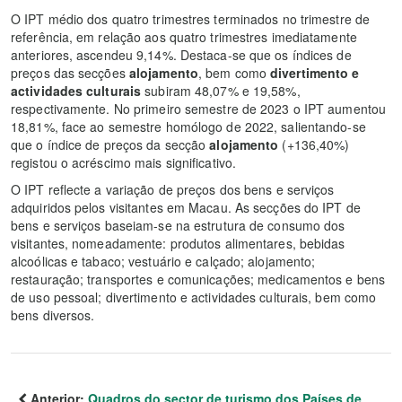
O IPT médio dos quatro trimestres terminados no trimestre de
referência, em relação aos quatro trimestres imediatamente
anteriores, ascendeu 9,14%. Destaca-se que os índices de
preços das secções
alojamento
, bem como
divertimento e
actividades culturais
subiram 48,07% e 19,58%,
respectivamente. No primeiro semestre de 2023 o IPT aumentou
18,81%, face ao semestre homólogo de 2022, salientando-se
que o índice de preços da secção
alojamento
(+136,40%)
registou o acréscimo mais significativo.
O IPT reflecte a variação de preços dos bens e serviços
adquiridos pelos visitantes em Macau. As secções do IPT de
bens e serviços baseiam-se na estrutura de consumo dos
visitantes, nomeadamente: produtos alimentares, bebidas
alcoólicas e tabaco; vestuário e calçado; alojamento;
restauração; transportes e comunicações; medicamentos e bens
de uso pessoal; divertimento e actividades culturais, bem como
bens diversos.
Anterior:
Quadros do sector de turismo dos Países de