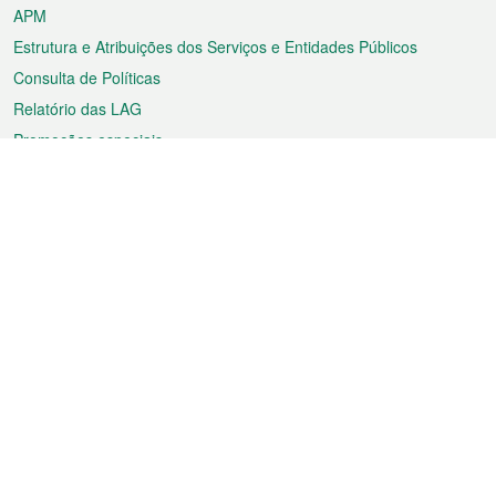
APM
Estrutura e Atribuições dos Serviços e Entidades Públicos
Consulta de Políticas
Relatório das LAG
Promoções especiais
Sobre a RAEM
Tempo
Transporte
Feriados
Cultura e lazer
Informação de Macau
Ficheiro sobre Macau
Estatísticas
Anúncios