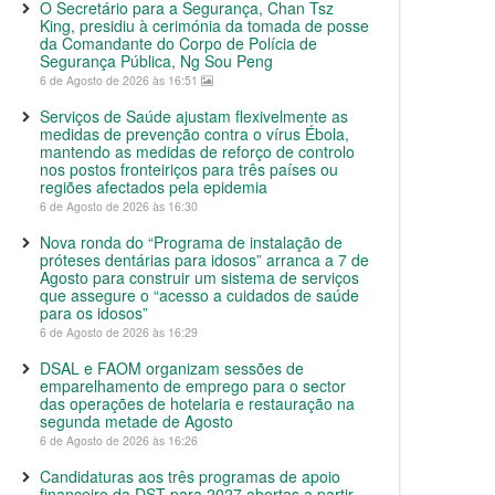
O Secretário para a Segurança, Chan Tsz
King, presidiu à cerimónia da tomada de posse
da Comandante do Corpo de Polícia de
Segurança Pública, Ng Sou Peng
6 de Agosto de 2026 às 16:51
Serviços de Saúde ajustam flexivelmente as
medidas de prevenção contra o vírus Ébola,
mantendo as medidas de reforço de controlo
nos postos fronteiriços para três países ou
regiões afectados pela epidemia
6 de Agosto de 2026 às 16:30
Nova ronda do “Programa de instalação de
próteses dentárias para idosos” arranca a 7 de
Agosto para construir um sistema de serviços
que assegure o “acesso a cuidados de saúde
para os idosos”
6 de Agosto de 2026 às 16:29
DSAL e FAOM organizam sessões de
emparelhamento de emprego para o sector
das operações de hotelaria e restauração na
segunda metade de Agosto
6 de Agosto de 2026 às 16:26
Candidaturas aos três programas de apoio
financeiro da DST para 2027 abertas a partir