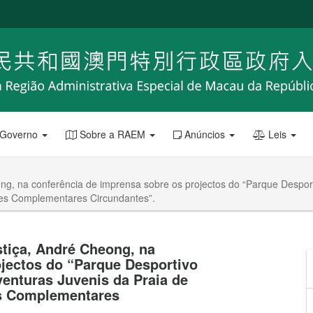
 Governo
Sobre a RAEM
Anúncios
Leis
ong, na conferência de imprensa sobre os projectos do “Parque Despo
ões Complementares Circundantes”.
stiça, André Cheong, na
ojectos do “Parque Desportivo
enturas Juvenis da Praia de
es Complementares