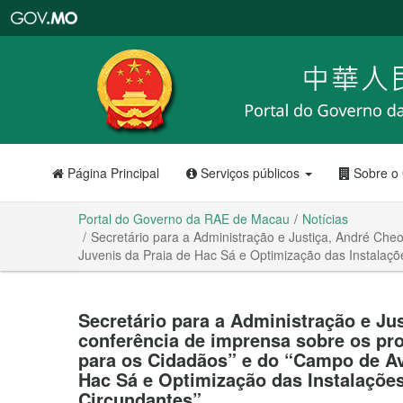
Portal
do
Governo
da
RAE
de
Macau
Página Principal
Serviços públicos
Sobre o
Portal do Governo da RAE de Macau
Notícias
Secretário para a Administração e Justiça, André Che
Juvenis da Praia de Hac Sá e Optimização das Instalaç
Secretário para a Administração e Ju
conferência de imprensa sobre os pr
para os Cidadãos” e do “Campo de Av
Hac Sá e Optimização das Instalaçõ
Circundantes”.