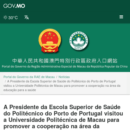
Portal
do
Governo
30°C
da
RAE
de
Macau
Portal do Governo da RAE de Macau
Notícias
A Presidente da Escola Superior de Saúde do Politécnico do Porto de Portugal
visitou a Universidade Politécnica de Macau para promover a cooperação na área da
educação para a saúde
A Presidente da Escola Superior de Saúde
do Politécnico do Porto de Portugal visitou
a Universidade Politécnica de Macau para
promover a cooperação na área da