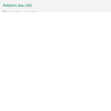
Relatório das LAG
Promoções especiais
Sobre a RAEM
Tempo
Transporte
Feriados
Cultura e lazer
Informação de Macau
Ficheiro sobre Macau
Estatísticas
Anúncios
Notícias
Vídeos