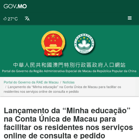
Portal
do
Governo
27°C
da
RAE
de
Macau
Portal do Governo da RAE de Macau
Notícias
Lançamento da “Minha educação” na Conta Única de Macau para facilitar os
residentes nos serviços online de consulta e pedido
Lançamento da “Minha educação”
na Conta Única de Macau para
facilitar os residentes nos serviços
online de consulta e pedido