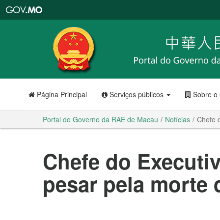
Portal
do
Governo
da
RAE
de
Macau
Página Principal
Serviços públicos
Sobre o
Portal do Governo da RAE de Macau
Notícias
Chefe d
Chefe do Executi
pesar pela morte 