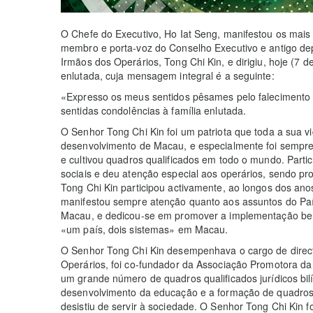
O Chefe do Executivo, Ho Iat Seng, manifestou os mais
membro e porta-voz do Conselho Executivo e antigo dep
Irmãos dos Operários, Tong Chi Kin, e dirigiu, hoje (7 
enlutada, cuja mensagem integral é a seguinte:
«Expresso os meus sentidos pêsames pelo falecimento 
sentidas condolências à família enlutada.
O Senhor Tong Chi Kin foi um patriota que toda a sua v
desenvolvimento de Macau, e especialmente foi sempr
e cultivou quadros qualificados em todo o mundo. Part
sociais e deu atenção especial aos operários, sendo pr
Tong Chi Kin participou activamente, ao longos dos ano
manifestou sempre atenção quanto aos assuntos do País
Macau, e dedicou-se em promover a implementação bem-
«um país, dois sistemas» em Macau.
O Senhor Tong Chi Kin desempenhava o cargo de direct
Operários, foi co-fundador da Associação Promotora d
um grande número de quadros qualificados jurídicos b
desenvolvimento da educação e a formação de quadros 
desistiu de servir à sociedade. O Senhor Tong Chi Kin f