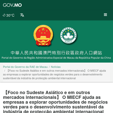
Portal
do
Governo
30°C
da
RAE
de
Macau
Portal do Governo da RAE de Macau
Notícias
【Foco no Sudeste Asiático e em outros mercados internacionais】 O MIECF ajuda
as empresas a explorar oportunidades de negócios verdes para o desenvolvimento
sustentável da indústria de protecção ambiental internacional
【Foco no Sudeste Asiático e em outros
mercados internacionais】 O MIECF ajuda as
empresas a explorar oportunidades de negócios
verdes para o desenvolvimento sustentável da
indústria de protecção ambiental internacional