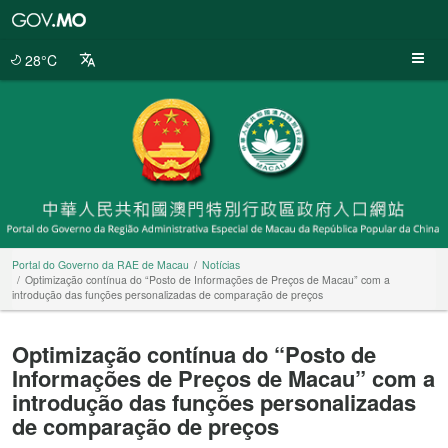
Portal
do
Governo
28°C
da
RAE
de
Macau
Portal do Governo da RAE de Macau
Notícias
Optimização contínua do “Posto de Informações de Preços de Macau” com a
introdução das funções personalizadas de comparação de preços
Optimização contínua do “Posto de
Informações de Preços de Macau” com a
introdução das funções personalizadas
de comparação de preços