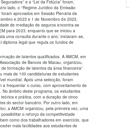
 Seguradora” e a “Lei da Fidúcia” foram,
utro lado, o “Regime Jurídico da Emissão
o” foram aprovados em Sessão Plenária da
Setembro e 2023 e 1 de Novembro de 2023,
ividade de mediação de seguros encontra-se
AEM para 2023, enquanto que se iniciou a
sta uma consulta durante o ano; iniciaram-se,
l diploma legal que regula os fundos de
ormação de talentos qualificados. A AMCM, em
a Associação de Bancos de Macau, organizou,
o de formação de talentos da área financeira”
iu mais de 100 candidaturas de estudantes
nível mundial. Após uma selecção, foram
 a frequentar o curso, com aproveitamento de
s. No âmbito deste programa, os estudantes
eórica e prática, com a duração de cinco
tes do sector bancário. Por outro lado, em
tor, a AMCM organizou, pela primeira vez, uma
 possibilitar o reforço da competitividade
, bem como dos trabalhadores em exercício, que
ceder mais facilidades aos estudantes de