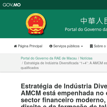
Portal
do
Governo
da
RAE
de
Macau
Página Principal
Serviços públicos
Sobre o
Portal do Governo da RAE de Macau
Notícias
Estratégia de Indústria Diversificada “1+4”: A AMCM 
qualificados
Estratégia de Indústria Div
AMCM está empenhada no 
sector financeiro moderno
direito e da formação de ta