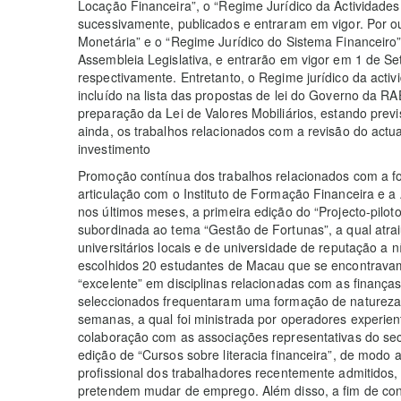
Locação Financeira”, o “Regime Jurídico da Actividades
sucessivamente, publicados e entraram em vigor. Por o
Monetária” e o “Regime Jurídico do Sistema Financeir
Assembleia Legislativa, e entrarão em vigor em 1 de 
respectivamente. Entretanto, o Regime jurídico da act
incluído na lista das propostas de lei do Governo da R
preparação da Lei de Valores Mobiliários, estando previ
ainda, os trabalhos relacionados com a revisão do actua
investimento
Promoção contínua dos trabalhos relacionados com a f
articulação com o Instituto de Formação Financeira e 
nos últimos meses, a primeira edição do “Projecto-pilot
subordinada ao tema “Gestão de Fortunas”, a qual atra
universitários locais e de universidade de reputação a 
escolhidos 20 estudantes de Macau que se encontravam
“excelente” em disciplinas relacionadas com as finança
seleccionados frequentaram uma formação de natureza t
semanas, a qual foi ministrada por operadores experien
colaboração com as associações representativas do sec
edição de “Cursos sobre literacia financeira”, de modo a
profissional dos trabalhadores recentemente admitidos
pretendem mudar de emprego. Além disso, a fim de con