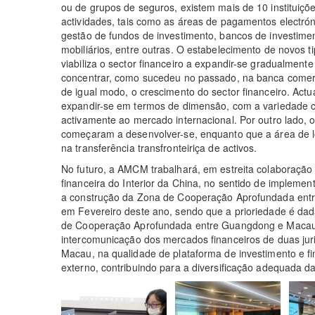
ou de grupos de seguros, existem mais de 10 instituiç
actividades, tais como as áreas de pagamentos electróni
gestão de fundos de investimento, bancos de investimen
mobiliários, entre outras. O estabelecimento de novos t
viabiliza o sector financeiro a expandir-se gradualment
concentrar, como sucedeu no passado, na banca comerci
de igual modo, o crescimento do sector financeiro. Act
expandir-se em termos de dimensão, com a variedade cr
activamente ao mercado internacional. Por outro lado, 
começaram a desenvolver-se, enquanto que a área de l
na transferência transfronteiriça de activos.
No futuro, a AMCM trabalhará, em estreita colaboração
financeira do Interior da China, no sentido de implemen
a construção da Zona de Cooperação Aprofundada en
em Fevereiro deste ano, sendo que a prioriedade é d
de Cooperação Aprofundada entre Guangdong e Macau 
intercomunicação dos mercados financeiros de duas jur
Macau, na qualidade de plataforma de investimento e f
externo, contribuindo para a diversificação adequada 