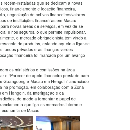
ões recém-instaladas que se dedicam a novas
cos, financiamento e locação financeira,
to, negociação de activos financeiros/valores
ipos de instituições financeiras em Macau
e para novas áreas de serviços, em vez de se
al e nos seguros, o que permite impulsionar,
ualmente, o mercado obrigacionista tem vindo a
escente de produtos, estando aquele a ligar-se
os fundos privados e as finanças verdes
ocação financeira foi marcada por um avanço
 com os ministérios e comissões na área
tar o “Parecer de apoio financeiro prestado para
tre Guangdong e Macau em Hengqin” anunciado
ada na promoção, em colaboração com a Zona
em Hengqin, da interligação e da
isdições, de modo a fomentar o papel de
inanciamento que liga os mercados interno e
da economia de Macau.