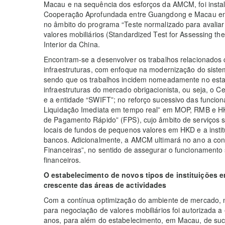
Macau e na sequência dos esforços da AMCM, foi instal
Cooperação Aprofundada entre Guangdong e Macau em H
no âmbito do programa “Teste normalizado para avaliar 
valores mobiliários (Standardized Test for Assessing the 
Interior da China.
Encontram-se a desenvolver os trabalhos relacionados 
infraestruturas, com enfoque na modernização do sist
sendo que os trabalhos incidem nomeadamente no estab
infraestruturas do mercado obrigacionista, ou seja, o C
e a entidade “SWIFT”; no reforço sucessivo das funcion
Liquidação Imediata em tempo real” em MOP, RMB e HK
de Pagamento Rápido” (FPS), cujo âmbito de serviços se
locais de fundos de pequenos valores em HKD e a insti
bancos. Adicionalmente, a AMCM ultimará no ano a cons
Financeiras”, no sentido de assegurar o funcionamento 
financeiros.
O estabelecimento de novos tipos de instituições 
crescente das áreas de actividades
Com a contínua optimização do ambiente de mercado, n
para negociação de valores mobiliários foi autorizada 
anos, para além do estabelecimento, em Macau, de suc