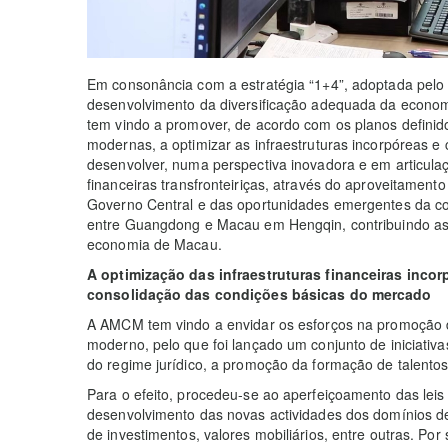
Em consonância com a estratégia “1+4”, adoptada pel
desenvolvimento da diversificação adequada da econo
tem vindo a promover, de acordo com os planos definido
modernas, a optimizar as infraestruturas incorpóreas 
desenvolver, numa perspectiva inovadora e em articulaç
financeiras transfronteiriças, através do aproveitamento
Governo Central e das oportunidades emergentes da 
entre Guangdong e Macau em Hengqin, contribuindo ass
economia de Macau.
A optimização das infraestruturas financeiras incor
consolidação das condições básicas do mercado
A AMCM tem vindo a envidar os esforços na promoção d
moderno, pelo que foi lançado um conjunto de iniciativ
do regime jurídico, a promoção da formação de talentos 
Para o efeito, procedeu-se ao aperfeiçoamento das leis 
desenvolvimento das novas actividades dos domínios de 
de investimentos, valores mobiliários, entre outras. Po