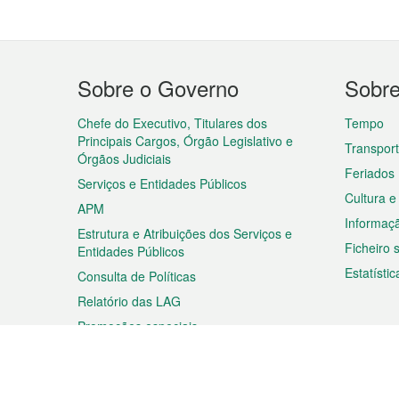
Menu
Sobre o Governo
Sobr
do
rodapé
Chefe do Executivo, Titulares dos
Tempo
Principais Cargos, Órgão Legislativo e
Transpor
Órgãos Judiciais
Feriados
Serviços e Entidades Públicos
Cultura e
APM
Informaç
Estrutura e Atribuições dos Serviços e
Ficheiro
Entidades Públicos
Estatístic
Consulta de Políticas
Relatório das LAG
Promoções especiais
Viagem
Negóc