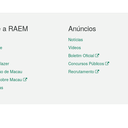
e a RAEM
Anúncios
Notícias
te
Vídeos
Boletim Oficial
 lazer
Concursos Públicos
ão de Macau
Recrutamento
 sobre Macau
as
ios e comércio
Directório