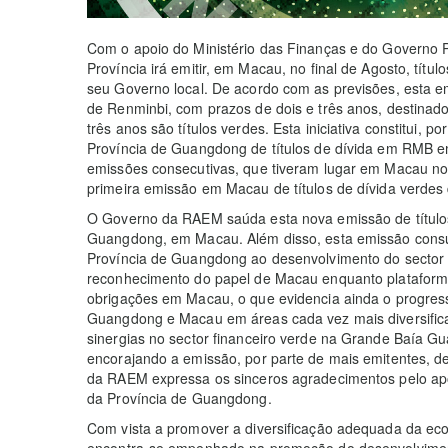
Com o apoio do Ministério das Finanças e do Governo 
Província irá emitir, em Macau, no final de Agosto, tít
seu Governo local. De acordo com as previsões, esta e
de Renminbi, com prazos de dois e três anos, destinado
três anos são títulos verdes. Esta iniciativa constitui, 
Província de Guangdong de títulos de dívida em RMB e
emissões consecutivas, que tiveram lugar em Macau nos
primeira emissão em Macau de títulos de dívida verdes
O Governo da RAEM saúda esta nova emissão de títulos
Guangdong, em Macau. Além disso, esta emissão consu
Província de Guangdong ao desenvolvimento do secto
reconhecimento do papel de Macau enquanto plataform
obrigações em Macau, o que evidencia ainda o progress
Guangdong e Macau em áreas cada vez mais diversifica
sinergias no sector financeiro verde na Grande Baí
encorajando a emissão, por parte de mais emitentes, d
da RAEM expressa os sinceros agradecimentos pelo ap
da Província de Guangdong.
Com vista a promover a diversificação adequada da 
encontra-se empenhado na promoção do desenvolviment