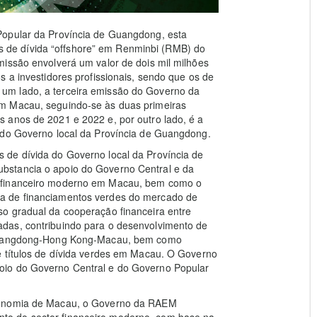
Popular da Província de Guangdong, esta
ulos de dívida “offshore” em Renminbi (RMB) do
missão envolverá um valor de dois mil milhões
s a investidores profissionais, sendo que os de
por um lado, a terceira emissão do Governo da
m Macau, seguindo-se às duas primeiras
 anos de 2021 e 2022 e, por outro lado, é a
 do Governo local da Província de Guangdong.
 de dívida do Governo local da Província de
bstancia o apoio do Governo Central e da
r financeiro moderno em Macau, bem como o
a de financiamentos verdes do mercado de
o gradual da cooperação financeira entre
das, contribuindo para o desenvolvimento de
a Guangdong-Hong Kong-Macau, bem como
e títulos de dívida verdes em Macau. O Governo
oio do Governo Central e do Governo Popular
economia de Macau, o Governo da RAEM
o do sector financeiro moderno, com base na