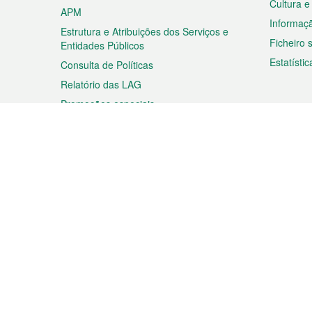
Cultura e
APM
Informaç
Estrutura e Atribuições dos Serviços e
Ficheiro
Entidades Públicos
Estatístic
Consulta de Políticas
Relatório das LAG
Promoções especiais
Viagem
Negóc
Planear a sua viagem
Negócios
Descobrir Macau
Feiras d
Macau
Espectáculos e Entretenimento
Oportuni
Roteiro de Compras
das PME
Eventos e Festividades
Informaç
Proprieda