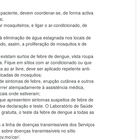
a paciente, devem coordenar-se, de forma activa
s;
 mosquiteiros, e ligar o ar-condicionado, de
 à eliminação de água estagnada nos locais de
ando, assim, a proliferação de mosquitos e de
 existam surtos de febre de dengue, vista roupa
a. Fique em sítios com ar condicionado ou que
ao ar livre, deve ser aplicado repelente anti-
picadas de mosquitos;
de sintomas de febre, erupção cutânea e outros
orrer atempadamente à assistência médica,
cais onde estiveram;
que apresentem sintomas suspeitos de febre de
a declaração e teste. O Laboratório de Saúde
gratuita, o teste da febre de dengue a todas as
 a linha de doenças transmissíveis dos Serviços
 sobre doenças transmissíveis no sítio
ov.mo/csr/.