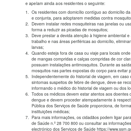
e apelam ainda aos residentes o seguinte:
Os residentes com domicílio contíguo ao domicílio d
e conjunta, para adoptarem medidas contra mosquito
Devem instalar redes mosquiteiras nas janelas ou usar
forma a reduzir as picadas de mosquitos;
Deve prestar a devida atenção à higiene ambiental e
trabalho e nas áreas periféricas ao domicílio, elimin
larvas;
Quando esteja fora de casa ou viaje para locais onde
de mangas compridas e calças compridas de cor clar
possuam instalações antimosquitos. Durante as saídas 
mosquitos nas partes expostas do corpo para evitar 
Independentemente do historial de viagem, em caso 
sintomas suspeitos de febre de dengue, deve-se rec
informando o médico do historial de viagem ou dos lo
Todos os médicos devem estar atentos aos doentes 
dengue e devem proceder atempadamente à respectiv
Pública dos Serviços de Saúde proporciona, de forma 
instituições médicas;
Para mais informações, os cidadãos podem ligar para
de Saúde n.º 28 700 800 ou consultar as informações
electrónico dos Serviços de Saúde https://www.ssm.g