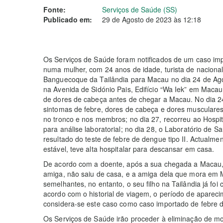
Fonte:
Serviços de Saúde (SS)
Publicado em:
29 de Agosto de 2023 às 12:18
Os Serviços de Saúde foram notificados de um caso im
numa mulher, com 24 anos de idade, turista de nacional
Banguecoque da Tailândia para Macau no dia 24 de Agos
na Avenida de Sidónio Pais, Edifício “Wa Iek” em Maca
de dores de cabeça antes de chegar a Macau. No dia 2
sintomas de febre, dores de cabeça e dores musculares
no tronco e nos membros; no dia 27, recorreu ao Hospi
para análise laboratorial; no dia 28, o Laboratório de 
resultado do teste de febre de dengue tipo II. Actualme
estável, teve alta hospitalar para descansar em casa.
De acordo com a doente, após a sua chegada a Macau,
amiga, não saiu de casa, e a amiga dela que mora em
semelhantes, no entanto, o seu filho na Tailândia já fo
acordo com o historial de viagem, o período de aparecim
considera-se este caso como caso importado de febre 
Os Serviços de Saúde irão proceder à eliminação de m