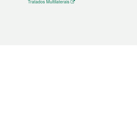
Tratados Multilaterais
elemóvel
s