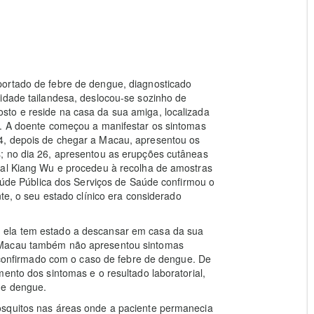
portado de febre de dengue, diagnosticado
idade tailandesa, deslocou-se sozinho de
to e reside na casa da sua amiga, localizada
u. A doente começou a manifestar os sintomas
4, depois de chegar a Macau, apresentou os
; no dia 26, apresentou as erupções cutâneas
tal Kiang Wu e procedeu à recolha de amostras
Saúde Pública dos Serviços de Saúde confirmou o
nte, o seu estado clínico era considerado
 ela tem estado a descansar em casa da sua
 Macau também não apresentou sintomas
i confirmado com o caso de febre de dengue. De
ento dos sintomas e o resultado laboratorial,
de dengue.
osquitos nas áreas onde a paciente permanecia