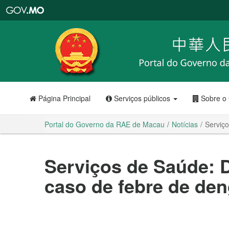
Portal
do
Governo
da
RAE
de
Macau
Página Principal
Serviços públicos
Sobre o
Portal do Governo da RAE de Macau
Notícias
Serviç
Serviços de Saúde: 
caso de febre de de