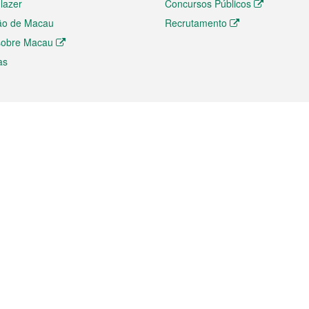
 lazer
Concursos Públicos
ão de Macau
Recrutamento
 sobre Macau
as
ios e comércio
Directório
 e Investimento
Directório de Aplicações para T
o Comércio e Convenções em
Directório de Redes Sociais
Directório de Websites Temático
dades de Negócios e Serviços
Directório RSS
s
Descarregamento de impressos
ão dos Mercados
de Intelectual