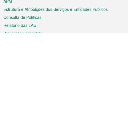
APM
Estrutura e Atribuições dos Serviços e Entidades Públicos
Consulta de Políticas
Relatório das LAG
Promoções especiais
Sobre a RAEM
Tempo
Transporte
Feriados
Cultura e lazer
Informação de Macau
Ficheiro sobre Macau
Estatísticas
Anúncios