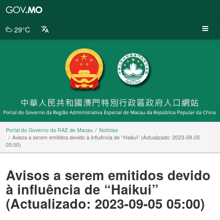
Portal
do
Governo
29°C
da
RAE
de
Macau
Portal do Governo da RAE de Macau
Notícias
Avisos a serem emitidos devido à influência de “Haikui” (Actualizado: 2023-09-05
05:00)
Avisos a serem emitidos devido
à influência de “Haikui”
(Actualizado: 2023-09-05 05:00)