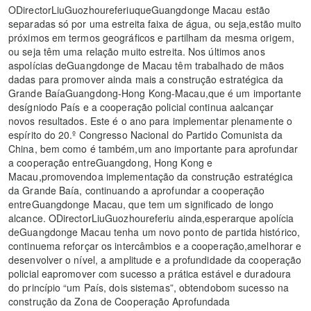
ODirectorLiuGuozhoureferiuqueGuangdonge Macau estão
separadas só por uma estreita faixa de água, ou seja,estão muito
próximos em termos geográficos e partilham da mesma origem,
ou seja têm uma relação muito estreita. Nos últimos anos
aspolícias deGuangdonge de Macau têm trabalhado de mãos
dadas para promover ainda mais a construção estratégica da
Grande BaíaGuangdong-Hong Kong-Macau,que é um importante
desígniodo País e a cooperação policial continua aalcançar
novos resultados. Este é o ano para implementar plenamente o
espírito do 20.º Congresso Nacional do Partido Comunista da
China, bem como é também,um ano importante para aprofundar
a cooperação entreGuangdong, Hong Kong e
Macau,promovendoa implementação da construção estratégica
da Grande Baía, continuando a aprofundar a cooperação
entreGuangdonge Macau, que tem um significado de longo
alcance. ODirectorLiuGuozhoureferiu ainda,esperarque apolícia
deGuangdonge Macau tenha um novo ponto de partida histórico,
continuema reforçar os intercâmbios e a cooperação,amelhorar e
desenvolver o nível, a amplitude e a profundidade da cooperação
policial eapromover com sucesso a prática estável e duradoura
do princípio “um País, dois sistemas”, obtendobom sucesso na
construção da Zona de Cooperação Aprofundada