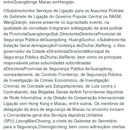
entreGuangdonge Macau emHengqin.
OSubdirectordos Serviços de Ligação para os Assuntos Policiais
do Gabinete de Ligação do Governo Popular Central na RAEM,
WangQianjin, esteve presente no supracitado evento, na
qualidade de convidado.Integraram adelegação da área policial
da ProvínciaGuangdongoSub-DirectordaDirectoriaProvincial de
Segurança Pública deGuangdong, HuangGuohui, oSubdirectorda
Estação Geral deInspecçãoFronteiriça deZhuhai,XieRong, o Vice-
governador da Cidade eDirectordaDirectoriaMunicipal de
Segurança Pública deZhuhai,XieRensi, bem como os principais
responsáveis pelas subunidades subordinadas
àDirectoriaProvincial de Segurança Pública deGuangdong,
nomeadamente, de Controlo Fronteiriço, de Segurança Pública,
de Investigação de Crimes Económicos, de Investigação
Criminal, de Combate aos Estupefacientes, de Luta contra o
Contrabando, das Brigadas Gerais deAnti-Terrorismoe depolícia
de Rede Informática, e da Divisão de Cooperação Internacionale
Ligação com Hong Kong e Macau, entre outros. Os membros da
delegação da área de segurança de Macau no encontro incluem
o Comandante-geral dos Serviços depolícia Unitários
(SPU),LeongManCheong, a chefe do Gabinete do Secretário
para a Segurança,CheongIocIeng, bem como adirecçãoe chefias