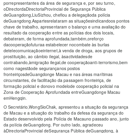
porrepresentantes da área de segurança e, por seu turno,
oDirectordaDirectoriaProvincial de Segurança Pública
deGuangdong,LiuSizhou, chefiou a delegaçãoda polícia
deGuangdong.Aspartesrelataram as situaçõesindicandoos pontos
chave de trabalho, apresentaram o balanço e uma avaliação do
resultado da cooperação entre as polícias dos dois locais,
debateram, de forma aprofundada,também,oreforço
dacooperaçãofuturaa estabelecer nocombate às burlas
detelecomunicaçãoeinternet,à venda de droga, aos grupos de
prostituição, ao câmbio ilegal, àsactividadesde
contrabando,àmigração ilegal,de cooperaçãoanti-terrorismo,bem
como nagestãode segurançanos postos
fronteiriçosdeGuangdonge Macau e nas áreas marítimas
circunstantes, de facilitação da passagem fronteiriça, de
formação policial e donovo modelode cooperação policial na
Zona de Cooperação Aprofundada entreGuangdonge Macau
emHengqin.
O Secretário,WongSioChak, apresentou a situação da segurança
de Macau e a situação do trabalho da defesa da segurança do
Estado desenvolvido pela Polícia de Macauno passado ano, junto
da polícia deGuangdong. Por outro lado, agradeceu
àDirectoriaProvincial deSegurança Pública deGuangdong, à