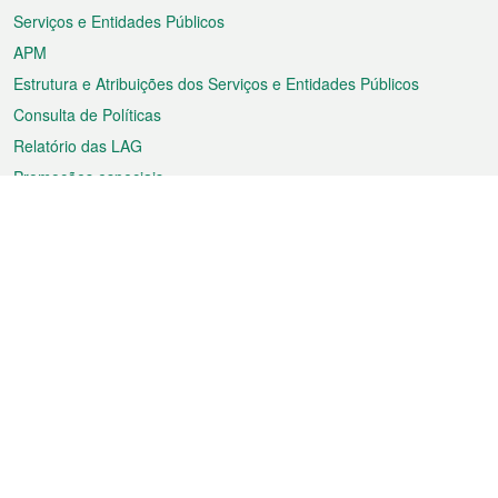
Serviços e Entidades Públicos
APM
Estrutura e Atribuições dos Serviços e Entidades Públicos
Consulta de Políticas
Relatório das LAG
Promoções especiais
Sobre a RAEM
Tempo
Transporte
Feriados
Cultura e lazer
Informação de Macau
Ficheiro sobre Macau
Estatísticas