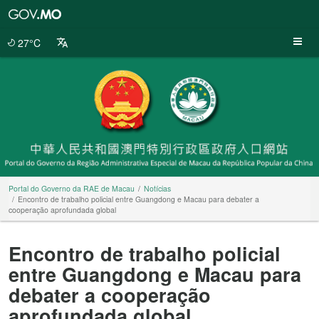
Portal
do
Governo
27°C
da
RAE
de
Macau
Portal do Governo da RAE de Macau
Notícias
Encontro de trabalho policial entre Guangdong e Macau para debater a
cooperação aprofundada global
Encontro de trabalho policial
entre Guangdong e Macau para
debater a cooperação
aprofundada global