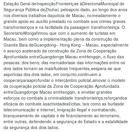
Estação Geral deInspecçãoFronteiriçae àDirectoriaMunicipal de
Segurança Pública deZhuhai, peloapoio dado, ao longo dos anos
nos diversos trabalhos dapolícia de Macau, nomeadamente o
grande apoio eo auxílio prestado no combate aos crimes graves
transfronteiriços e na facilidade da passagem transfronteiriça. O
SecretárioWongafirmou que com o aumento de turistas em
Macau, bem como a implementação plena da construção da
Grande Baía deGuangdong– Hong Kong – Macau, especialmente
o avanço acelerado da construção da Zona de Cooperação
Aprofundada entreGuangdonge Macau emHengqin, o fluxo das
pessoas, dos bens, das mercadoriase das informações entre os
dois lados tornam-se maisfluidose frequentes,eespera-se que
aspolícias dos dois lados, em conjunto,continuem a
cooperarparaaprofundar o intercâmbio policial,ainovar o modelo
da cooperação policial da Zona de Cooperação Aprofundada
entreGuangdonge Macau emHengqin, a envidar grandes
esforços no combate à criminalidade transfronteiriça,reforçandoa
eficácia do combate àsactividadesilícitas, tais como as burlasde
telecomunicação e internet, imigração ilegal e contrabando,
branqueamento de capitais e de financiamento ao terrorismo,
entre outras, defendendo a segurança do Estado e a estabilidade
da segurança dos dois lados.