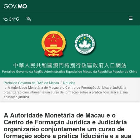
Portal
do
Governo
34°C
da
RAE
de
Macau
Portal do Governo da RAE de Macau
Notícias
A Autoridade Monetária de Macau e o Centro de Formação Jurídica e Judiciária
organizarão conjuntamente um curso de formação sobre a prática fiduciária e a sua
aplicação jurídica
A Autoridade Monetária de Macau e o
Centro de Formação Jurídica e Judiciária
organizarão conjuntamente um curso de
formação sobre a prática fiduciária e a sua