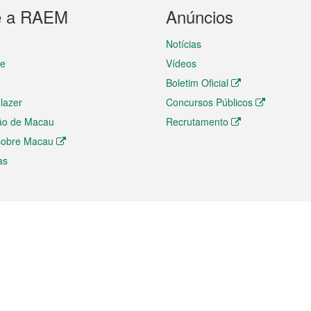
e a RAEM
Anúncios
Notícias
te
Vídeos
Boletim Oficial
 lazer
Concursos Públicos
ão de Macau
Recrutamento
 sobre Macau
as
ios e comércio
Directório
 e Investimento
Directório de Aplicações para T
o Comércio e Convenções em
Directório de Redes Sociais
Directório de Websites Temático