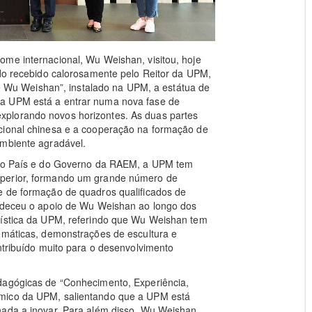
ome internacional, Wu Weishan, visitou, hoje
ido recebido calorosamente pelo Reitor da UPM,
tre Wu Weishan”, instalado na UPM, a estátua de
 a UPM está a entrar numa nova fase de
plorando novos horizontes. As duas partes
cional chinesa e a cooperação na formação de
ambiente agradável.
o do País e do Governo da RAEM, a UPM tem
uperior, formando um grande número de
e de formação de quadros qualificados de
radeceu o apoio de Wu Weishan ao longo dos
tística da UPM, referindo que Wu Weishan tem
temáticas, demonstrações de escultura e
ntribuído muito para o desenvolvimento
dagógicas de “Conhecimento, Experiência,
émico da UPM, salientando que a UPM está
nada a inovar. Para além disso, Wu Weishan