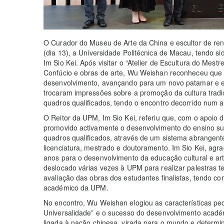
O Curador do Museu de Arte da China e escultor de ren
(dia 13), a Universidade Politécnica de Macau, tendo s
Im Sio Kei. Após visitar o “Atelier de Escultura do Mes
Confúcio e obras de arte, Wu Weishan reconheceu que
desenvolvimento, avançando para um novo patamar e ex
trocaram impressões sobre a promoção da cultura tradi
quadros qualificados, tendo o encontro decorrido num 
O Reitor da UPM, Im Sio Kei, referiu que, com o apoi
promovido activamente o desenvolvimento do ensino s
quadros qualificados, através de um sistema abrangent
licenciatura, mestrado e doutoramento. Im Sio Kei, ag
anos para o desenvolvimento da educação cultural e ar
deslocado várias vezes à UPM para realizar palestras 
avaliação das obras dos estudantes finalistas, tendo co
académico da UPM.
No encontro, Wu Weishan elogiou as características pe
Universalidade” e o sucesso do desenvolvimento acad
ligada à nação chinesa, virada para o mundo e determi