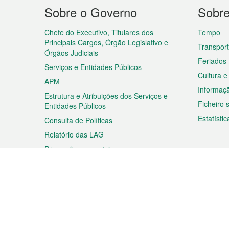
Menu
Sobre o Governo
Sobr
do
rodapé
Chefe do Executivo, Titulares dos
Tempo
Principais Cargos, Órgão Legislativo e
Transpor
Órgãos Judiciais
Feriados
Serviços e Entidades Públicos
Cultura e
APM
Informaç
Estrutura e Atribuições dos Serviços e
Ficheiro
Entidades Públicos
Estatístic
Consulta de Políticas
Relatório das LAG
Promoções especiais
Viagem
Negóc
Planear a sua viagem
Negócios
Descobrir Macau
Feiras d
Macau
Espectáculos e Entretenimento