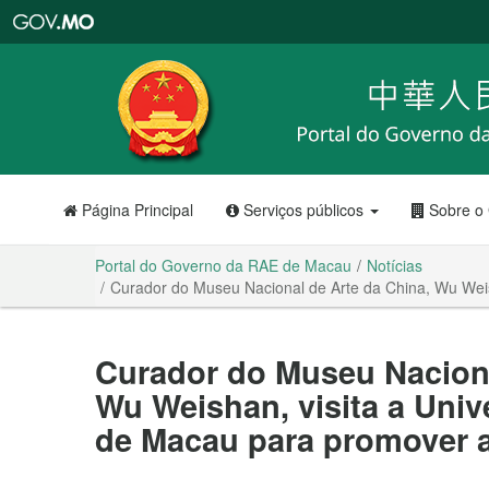
Portal
do
Governo
da
RAE
de
Macau
Página Principal
Serviços públicos
Sobre o
Portal do Governo da RAE de Macau
Notícias
Curador do Museu Nacional de Arte da China, Wu Weis
Curador do Museu Naciona
Wu Weishan, visita a Univ
de Macau para promover 