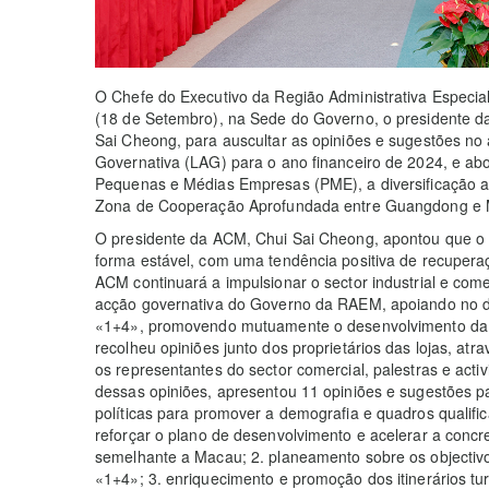
O Chefe do Executivo da Região Administrativa Especia
(18 de Setembro), na Sede do Governo, o presidente 
Sai Cheong, para auscultar as opiniões e sugestões no
Governativa (LAG) para o ano financeiro de 2024, e ab
Pequenas e Médias Empresas (PME), a diversificação a
Zona de Cooperação Aprofundada entre Guangdong e
O presidente da ACM, Chui Sai Cheong, apontou que o s
forma estável, com uma tendência positiva de recuper
ACM continuará a impulsionar o sector industrial e come
acção governativa do Governo da RAEM, apoiando no d
«1+4», promovendo mutuamente o desenvolvimento da e
recolheu opiniões junto dos proprietários das lojas, at
os representantes do sector comercial, palestras e acti
dessas opiniões, apresentou 11 opiniões e sugestões p
políticas para promover a demografia e quadros quali
reforçar o plano de desenvolvimento e acelerar a concr
semelhante a Macau; 2. planeamento sobre os objectiv
«1+4»; 3. enriquecimento e promoção dos itinerários tur