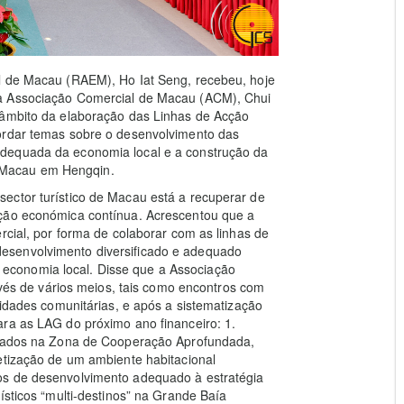
l de Macau (RAEM), Ho Iat Seng, recebeu, hoje
da Associação Comercial de Macau (ACM), Chui
 âmbito da elaboração das Linhas de Acção
ordar temas sobre o desenvolvimento das
dequada da economia local e a construção da
 Macau em Hengqin.
ector turístico de Macau está a recuperar de
ação económica contínua. Acrescentou que a
rcial, por forma de colaborar com as linhas de
esenvolvimento diversificado e adequado
conomia local. Disse que a Associação
ravés de vários meios, tais como encontros com
vidades comunitárias, e após a sistematização
ara as LAG do próximo ano financeiro: 1.
ficados na Zona de Cooperação Aprofundada,
etização de um ambiente habitacional
os de desenvolvimento adequado à estratégia
ísticos “multi-destinos” na Grande Baía