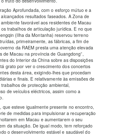
r o fruto do desenvolvimento.
ração Aprofundada, com o esforço mútuo e a
 alcançados resultados faseados. A Zona de
ambiente favorável aos residentes de Macau
os trabalhos de articulação jurídica. E no que
 Hengqin (Ilha da Montanha) reservou terreno
uídas, primeiramente, as fábricas, a fim de
 o Governo da RAEM presta uma atenção elevada
ulos de Macau na província de Guangdong”,
tes do Interior da China sobre as disposições
á grato por ver o crescimento dos concertos
ntes desta área, exigindo-lhes que procedam
iárias e finais. E relativamente às emissões de
trabalhos de protecção ambiental,
o de veículos eléctricos, assim como a
o.
, que esteve igualmente presente no encontro,
ie de medidas para impulsionar a recuperação
 pernoitarem em Macau e aumentarem o seu
em da situação. De igual modo, tem reforçado
endo o desenvolvimento estável e saudável do