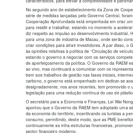
característicos, para elevar a competitividade e partilha
No segundo ano de estabelecimento da Zona de Coope
série de medidas lançadas pelo Governo Central, foram
Cooperação Aprofundada está empenhada em criar um 
para residir e trabalhar, estando no momento a acelerar 
diz respeito ao impulso ao desenvolvimento industrial,
para uma zona de indústria de Macau, onde serão constr
criar condições para atrair investidores. A par disso,
às opiniões relativas à política de “Circulação de veíc
estando o governo a negociar com os serviços competen
de aperfeiçoamento da política. O Governo da RAEM est
ao vivo, mas continuará a comunicar com os representa
bem aos trabalhos de gestão nas fases iniciais, intermed
carbono, o governo está empenhado em dedicar-se aos 
designadamente, nos anos recentes, tem promovido o us
legislação para uma redução contínua do uso de plástic
O secretário para a Economia e Finanças, Lei Wai Nong
apontou que o Governo da RAEM tem adoptado uma sér
da economia do território, incentivando os turistas a
consumo, permitindo, deste modo, que as PME benefici
continuamente as infra-estruturas financeiras, promov
sector financeiro moderno.