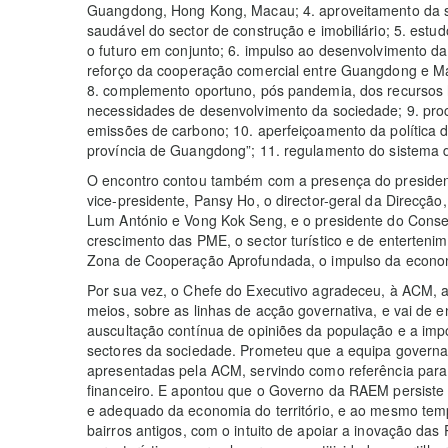
Guangdong, Hong Kong, Macau; 4. aproveitamento da si
saudável do sector de construção e imobiliário; 5. est
o futuro em conjunto; 6. impulso ao desenvolvimento da
reforço da cooperação comercial entre Guangdong e M
8. complemento oportuno, pós pandemia, dos recursos 
necessidades de desenvolvimento da sociedade; 9. pro
emissões de carbono; 10. aperfeiçoamento da política 
província de Guangdong”; 11. regulamento do sistema d
O encontro contou também com a presença do presiden
vice-presidente, Pansy Ho, o director-geral da Direcção
Lum António e Vong Kok Seng, e o presidente do Conse
crescimento das PME, o sector turístico e de enterteni
Zona de Cooperação Aprofundada, o impulso da econom
Por sua vez, o Chefe do Executivo agradeceu, à ACM, a 
meios, sobre as linhas de acção governativa, e vai de e
auscultação contínua de opiniões da população e a imp
sectores da sociedade. Prometeu que a equipa governa
apresentadas pela ACM, servindo como referência para 
financeiro. E apontou que o Governo da RAEM persiste
e adequado da economia do território, e ao mesmo tempo
bairros antigos, com o intuito de apoiar a inovação das