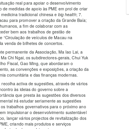
tuação real para apoiar o desenvolvimento
udo de medidas de apoio às PME em prol de criar
 medicina tradicional chinesa e
big health
; 7.
acau para promover a criação da Grande Baía;
humanos, a fim de colaborar com as
ceder bem aos trabalhos de gestão de
de “Circulação de veículos de Macau na
a venda de bilhetes de concertos.
te permanente da Associação, Ma Iao Lai, a
, Ma Chi Ngai, os subdirectores-gerais, Chui Yuk
lho Fiscal, Gao Ming, que abordaram o
mento, as convenções e exposições, a criação da
ia comunitária e das finanças modernas.
recolha activa de sugestões, através de vários
ncontro às ideias do governo sobre a
ortância que presta às sugestões dos diversos
mental irá estudar seriamente as sugestões
os trabalhos governativos para o próximo ano
 em impulsionar o desenvolvimento sustentável
, lançar vários projectos de revitalização dos
 PME, criando mais produtos e serviços