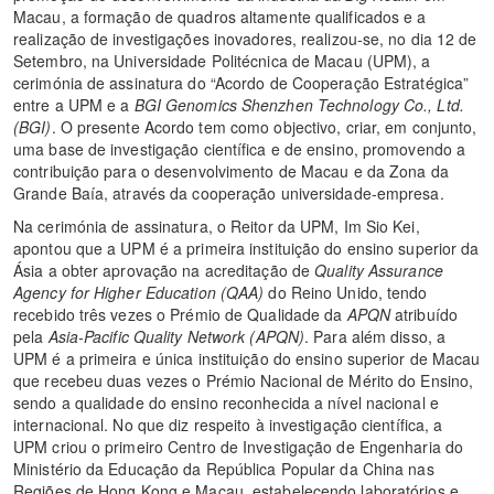
Macau, a formação de quadros altamente qualificados e a
realização de investigações inovadores, realizou-se, no dia 12 de
Setembro, na Universidade Politécnica de Macau (UPM), a
cerimónia de assinatura do “Acordo de Cooperação Estratégica”
entre a UPM e a
BGI Genomics Shenzhen Technology Co., Ltd.
(BGI)
. O presente Acordo tem como objectivo, criar, em conjunto,
uma base de investigação científica e de ensino, promovendo a
contribuição para o desenvolvimento de Macau e da Zona da
Grande Baía, através da cooperação universidade-empresa.
Na cerimónia de assinatura, o Reitor da UPM, Im Sio Kei,
apontou que a UPM é a primeira instituição do ensino superior da
Ásia a obter aprovação na acreditação de
Quality Assurance
Agency for Higher Education (QAA)
do Reino Unido, tendo
recebido três vezes o Prémio de Qualidade da
APQN
atribuído
pela
Asia-Pacific Quality Network (APQN)
. Para além disso, a
UPM é a primeira e única instituição do ensino superior de Macau
que recebeu duas vezes o Prémio Nacional de Mérito do Ensino,
sendo a qualidade do ensino reconhecida a nível nacional e
internacional. No que diz respeito à investigação científica, a
UPM criou o primeiro Centro de Investigação de Engenharia do
Ministério da Educação da República Popular da China nas
Regiões de Hong Kong e Macau, estabelecendo laboratórios e