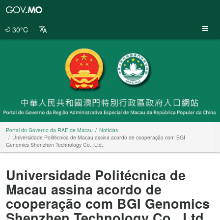
Portal
do
Governo
30°C
da
RAE
de
Macau
Portal do Governo da RAE de Macau
Notícias
Universidade Politécnica de Macau assina acordo de cooperação com BGI
Genomics Shenzhen Technology Co., Ltd.
Universidade Politécnica de
Macau assina acordo de
cooperação com BGI Genomics
Shenzhen Technology Co., Ltd.