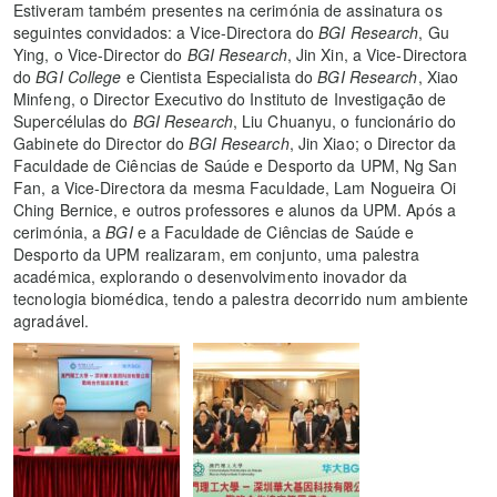
Estiveram também presentes na cerimónia de assinatura os
seguintes convidados: a Vice-Directora do
BGI Research
, Gu
Ying, o Vice-Director do
BGI Research
, Jin Xin, a Vice-Directora
do
BGI College
e Cientista Especialista do
BGI Research
, Xiao
Minfeng, o Director Executivo do Instituto de Investigação de
Supercélulas do
BGI Research
, Liu Chuanyu, o funcionário do
Gabinete do Director do
BGI Research
, Jin Xiao; o Director da
Faculdade de Ciências de Saúde e Desporto da UPM, Ng San
Fan, a Vice-Directora da mesma Faculdade, Lam Nogueira Oi
Ching Bernice, e outros professores e alunos da UPM. Após a
cerimónia, a
BGI
e a Faculdade de Ciências de Saúde e
Desporto da UPM realizaram, em conjunto, uma palestra
académica, explorando o desenvolvimento inovador da
tecnologia biomédica, tendo a palestra decorrido num ambiente
agradável.