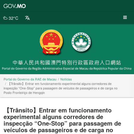
Portal
do
Governo
32°C
da
RAE
de
Macau
Portal do Governo da RAE de Macau
Notícias
【Trânsito】Entrar em funcionamento experimental alguns corredores de
inspecção “One-Stop” para passagem de veículos de passageiros e de carga no
Posto Fronteiriço de Hengqin
【Trânsito】Entrar em funcionamento
experimental alguns corredores de
inspecção “One-Stop” para passagem de
veículos de passageiros e de carga no