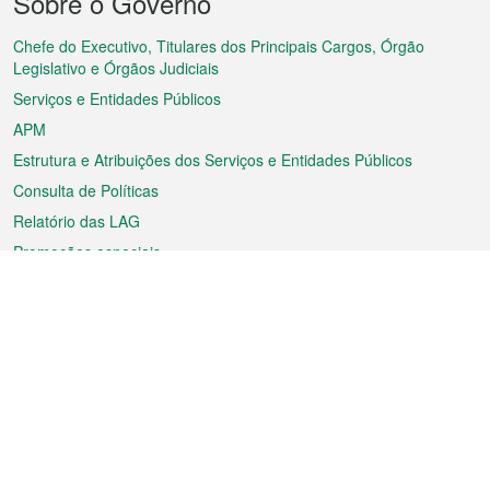
Sobre o Governo
do
rodapé
Chefe do Executivo, Titulares dos Principais Cargos, Órgão
Legislativo e Órgãos Judiciais
Serviços e Entidades Públicos
APM
Estrutura e Atribuições dos Serviços e Entidades Públicos
Consulta de Políticas
Relatório das LAG
Promoções especiais
Sobre a RAEM
Tempo
Transporte
Feriados
Cultura e lazer
Informação de Macau