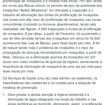
proliferação de mosquitos é a medida mais eficaz. Por isso, tendo
em conta que Macau entrou no período de pico da actividade dos
mosquitos "Aedes Albopictus", foi reforçada a inspecção e o
trabalho de eliminação das fontes de proliferação de mosquitos
nos locais com alto risco de proliferação de mosquitos nas zonas
comunitárias (incluindo os terrenos abandonados), tendo sido
realizadas, até Agosto, 5.859 inspecções a fontes de proliferação
de mosquitos. A par disso, a partir de Fevereiro, foi aumentado o
uso de óleo larvicida (larvas dos mosquitos) em cerca de 34.800
sumidouros das ruas de Macau, para duas vezes por mês. A fim
de reduzir ainda mais o problema de mosquitos e o risco de
propagação de doenças transmissíveis por mosquitos, a partir de
Maio, reforçou-se a eliminação química de mosquitos em 231
locais com maior incidência de queixas de higiene, aumentando a
frequência de eliminação de mosquitos de uma vez por mês para
duas vezes por mês.
Os Serviços de Saúde uma vez mais alertam os residentes, os
trabalhadores não residentes e os turistas para a adopção de
medidas de prevenção:
Deve prestar a devida atenção à higiene ambiental e à
eliminação de água estagnada nos locais de trabalho e nas
áreas periféricas ao domicílio, eliminando, assim, a proliferação