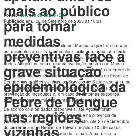
mais ao público
Fonte:
Serviços de Saúde (SS)
para tomar
Publicado em:
28 de Setembro de 2023 às 16:21
medidas
Ultimamente, tem chovido muito em Macau, o que faz com que
preventivas face à
os recipientes ao ar livre acumulem facilmente água, acrescido
do tempo quente que favorece a proliferação dos mosquitos
Aedes Albopictus, pelo que uma avaliação mostra que Macau
grave situação
atravessa uma época de alto risco de disseminação da Febre de
Dengue. Tendo em conta a gravidade da epidemia de Febre de
epidemiológica da
Dengue nas regiões vizinhas, os Serviços de Saúde apelam uma
vez mais aos residentes para reforçarem as medidas de
prevenção de mosquitos e, em caso de sintomas suspeitos,
Febre de Dengue
devem recorrer ao médico, o mais rápido possível.
De acordo com os dados disponíveis, até Agosto foram
nas regiões
registados 252 casos de febre de dengue na província de
Guangdong, entre os quais 184 em Agosto. Até 25 de Setembro
vizinhas
do corrente ano, a Região de Taiwan registou 10.496 casos
locais, principalmente na cidade de Tainan. A par disso, a