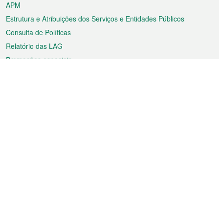
APM
Estrutura e Atribuições dos Serviços e Entidades Públicos
Consulta de Políticas
Relatório das LAG
Promoções especiais
Sobre a RAEM
Tempo
Transporte
Feriados
Cultura e lazer
Informação de Macau
Ficheiro sobre Macau
Estatísticas
Anúncios