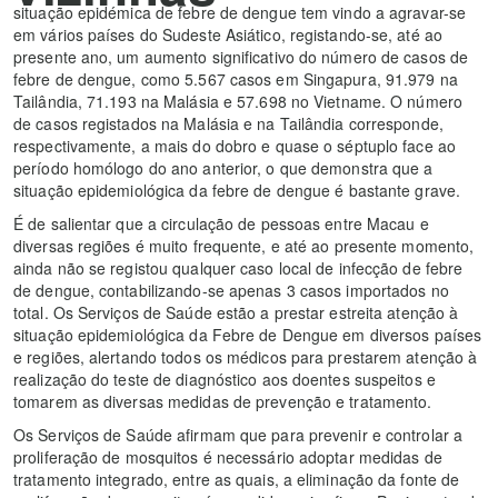
situação epidémica de febre de dengue tem vindo a agravar-se
em vários países do Sudeste Asiático, registando-se, até ao
presente ano, um aumento significativo do número de casos de
febre de dengue, como 5.567 casos em Singapura, 91.979 na
Tailândia, 71.193 na Malásia e 57.698 no Vietname. O número
de casos registados na Malásia e na Tailândia corresponde,
respectivamente, a mais do dobro e quase o séptuplo face ao
período homólogo do ano anterior, o que demonstra que a
situação epidemiológica da febre de dengue é bastante grave.
É de salientar que a circulação de pessoas entre Macau e
diversas regiões é muito frequente, e até ao presente momento,
ainda não se registou qualquer caso local de infecção de febre
de dengue, contabilizando-se apenas 3 casos importados no
total. Os Serviços de Saúde estão a prestar estreita atenção à
situação epidemiológica da Febre de Dengue em diversos países
e regiões, alertando todos os médicos para prestarem atenção à
realização do teste de diagnóstico aos doentes suspeitos e
tomarem as diversas medidas de prevenção e tratamento.
Os Serviços de Saúde afirmam que para prevenir e controlar a
proliferação de mosquitos é necessário adoptar medidas de
tratamento integrado, entre as quais, a eliminação da fonte de