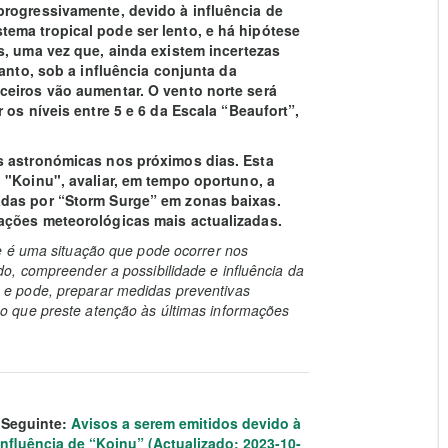
progressivamente, devido à influência de
ema tropical pode ser lento, e há hipótese
s, uma vez que, ainda existem incertezas
tanto, sob a influência conjunta da
ceiros vão aumentar. O vento norte será
 os níveis entre 5 e 6 da Escala “Beaufort”,
s astronómicas nos próximos dias. Esta
 "Koinu", avaliar, em tempo oportuno, a
adas por “Storm Surge” em zonas baixas.
ações meteorológicas mais actualizadas.
e é uma situação que pode ocorrer nos
o, compreender a possibilidade e influência da
e pode, preparar medidas preventivas
 que preste atenção às últimas informações
Seguinte:
Avisos a serem emitidos devido à
influência de “Koinu” (Actualizado: 2023-10-