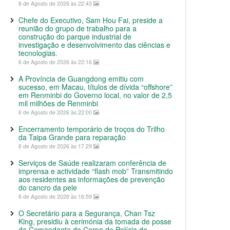
6 de Agosto de 2026 às 22:43
Chefe do Executivo, Sam Hou Fai, preside a
reunião do grupo de trabalho para a
construção do parque industrial de
investigação e desenvolvimento das ciências e
tecnologias.
6 de Agosto de 2026 às 22:16
A Província de Guangdong emitiu com
sucesso, em Macau, títulos de dívida “offshore”
em Renminbi do Governo local, no valor de 2,5
mil milhões de Renminbi
6 de Agosto de 2026 às 22:00
Encerramento temporário de troços do Trilho
da Taipa Grande para reparação
6 de Agosto de 2026 às 17:29
Serviços de Saúde realizaram conferência de
imprensa e actividade “flash mob” Transmitindo
aos residentes as informações de prevenção
do cancro da pele
6 de Agosto de 2026 às 16:59
O Secretário para a Segurança, Chan Tsz
King, presidiu à cerimónia da tomada de posse
da Comandante do Corpo de Polícia de