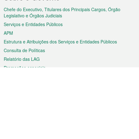
do
rodapé
Chefe do Executivo, Titulares dos Principais Cargos, Órgão
Legislativo e Órgãos Judiciais
Serviços e Entidades Públicos
APM
Estrutura e Atribuições dos Serviços e Entidades Públicos
Consulta de Políticas
Relatório das LAG
Promoções especiais
Sobre a RAEM
Tempo
Transporte
Feriados
Cultura e lazer
Informação de Macau