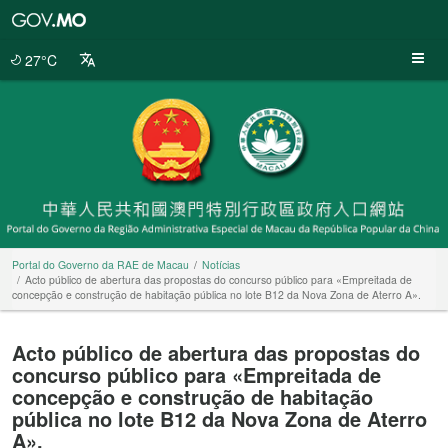
Portal
do
Governo
27°C
da
RAE
de
Macau
Portal do Governo da RAE de Macau
Notícias
Acto público de abertura das propostas do concurso público para «Empreitada de
concepção e construção de habitação pública no lote B12 da Nova Zona de Aterro A».
Acto público de abertura das propostas do
concurso público para «Empreitada de
concepção e construção de habitação
pública no lote B12 da Nova Zona de Aterro
A».