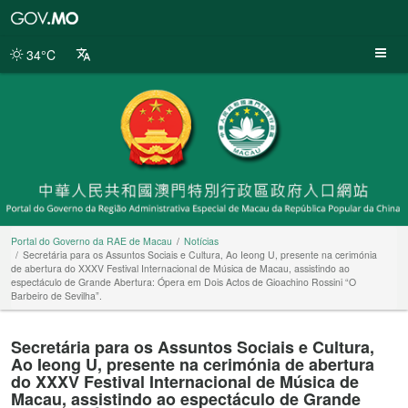
Portal
do
Governo
34°C
da
RAE
de
Macau
Portal do Governo da RAE de Macau
Notícias
Secretária para os Assuntos Sociais e Cultura, Ao Ieong U, presente na cerimónia
de abertura do XXXV Festival Internacional de Música de Macau, assistindo ao
espectáculo de Grande Abertura: Ópera em Dois Actos de Gioachino Rossini “O
Barbeiro de Sevilha”.
Secretária para os Assuntos Sociais e Cultura,
Ao Ieong U, presente na cerimónia de abertura
do XXXV Festival Internacional de Música de
Macau, assistindo ao espectáculo de Grande