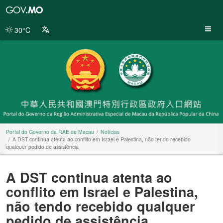
Portal
do
Governo
30°C
da
RAE
de
Macau
Portal do Governo da RAE de Macau
Notícias
A DST continua atenta ao conflito em Israel e Palestina, não tendo recebido
qualquer pedido de assistência
A DST continua atenta ao
conflito em Israel e Palestina,
não tendo recebido qualquer
pedido de assistência