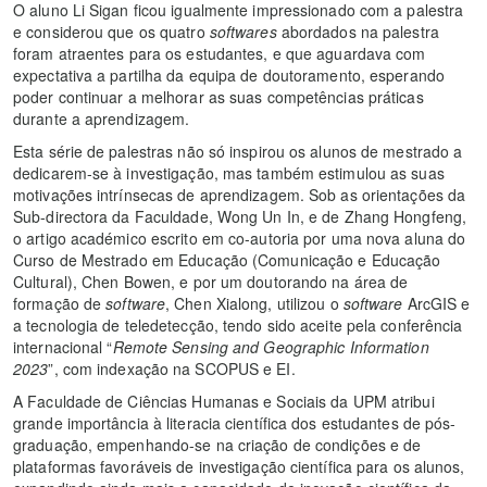
O aluno Li Sigan ficou igualmente impressionado com a palestra
e considerou que os quatro
softwares
abordados na palestra
foram atraentes para os estudantes, e que aguardava com
expectativa a partilha da equipa de doutoramento, esperando
poder continuar a melhorar as suas competências práticas
durante a aprendizagem.
Esta série de palestras não só inspirou os alunos de mestrado a
dedicarem-se à investigação, mas também estimulou as suas
motivações intrínsecas de aprendizagem. Sob as orientações da
Sub-directora da Faculdade, Wong Un In, e de Zhang Hongfeng,
o artigo académico escrito em co-autoria por uma nova aluna do
Curso de Mestrado em Educação (Comunicação e Educação
Cultural), Chen Bowen, e por um doutorando na área de
formação de
software
, Chen Xialong, utilizou o
software
ArcGIS e
a tecnologia de teledetecção, tendo sido aceite pela conferência
internacional “
Remote Sensing and Geographic Information
2023
”, com indexação na SCOPUS e EI.
A Faculdade de Ciências Humanas e Sociais da UPM atribui
grande importância à literacia científica dos estudantes de pós-
graduação, empenhando-se na criação de condições e de
plataformas favoráveis de investigação científica para os alunos,