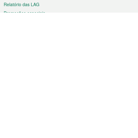
Relatório das LAG
Promoções especiais
Sobre a RAEM
Tempo
Transporte
Feriados
Cultura e lazer
Informação de Macau
Ficheiro sobre Macau
Estatísticas
Anúncios
Notícias
Vídeos
Boletim Oficial