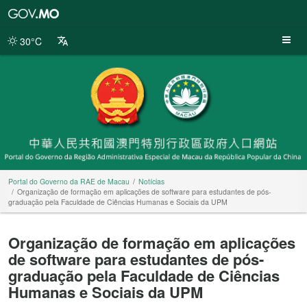
Portal
do
Governo
30°C
da
RAE
de
Macau
Portal do Governo da RAE de Macau
Notícias
Organização de formação em aplicações de software para estudantes de pós-
graduação pela Faculdade de Ciências Humanas e Sociais da UPM
Organização de formação em aplicações
de software para estudantes de pós-
graduação pela Faculdade de Ciências
Humanas e Sociais da UPM