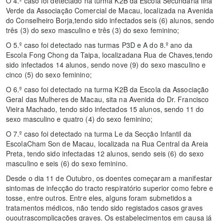
O 4.º caso foi detectado na turma K2B da Escola Secundária Ilha
Verde da Associação Comercial de Macau, localizada na Avenida
do Conselheiro Borja,tendo sido infectados seis (6) alunos, sendo
três (3) do sexo masculino e três (3) do sexo feminino;
O 5.º caso foi detectado nas turmas P3D e A do 8.º ano da
Escola Fong Chong da Taipa, localizadana Rua de Chaves,tendo
sido infectados 14 alunos, sendo nove (9) do sexo masculino e
cinco (5) do sexo feminino;
O 6.º caso foi detectado na turma K2B da Escola da Associação
Geral das Mulheres de Macau, sita na Avenida do Dr. Francisco
Vieira Machado, tendo sido infectados 15 alunos, sendo 11 do
sexo masculino e quatro (4) do sexo feminino;
O 7.º caso foi detectado na turma Le da Secção Infantil da
EscolaCham Son de Macau, localizada na Rua Central da Areia
Preta, tendo sido infectadas 12 alunos, sendo seis (6) do sexo
masculino e seis (6) do sexo feminino.
Desde o dia 11 de Outubro, os doentes começaram a manifestar
sintomas de infecção do tracto respiratório superior como febre e
tosse, entre outros. Entre eles, alguns foram submetidos a
tratamentos médicos, não tendo sido registados casos graves
ououtrascomplicações graves. Os estabelecimentos em causa já