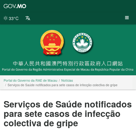
Portal
do
Governo
33°C
da
RAE
de
Macau
Portal do Governo da RAE de Macau
Notícias
Serviços de Saúde notificados para sete casos de infecção colectiva de gripe
Serviços de Saúde notificados
para sete casos de infecção
colectiva de gripe