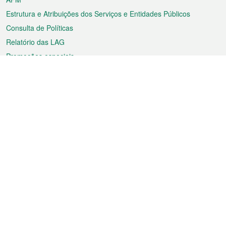
Estrutura e Atribuições dos Serviços e Entidades Públicos
Consulta de Políticas
Relatório das LAG
Promoções especiais
Sobre a RAEM
Tempo
Transporte
Feriados
Cultura e lazer
Informação de Macau
Ficheiro sobre Macau
Estatísticas
Anúncios