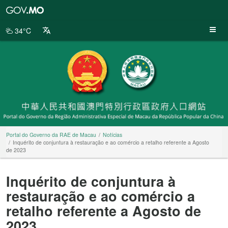
Portal
do
Governo
34°C
da
RAE
de
Macau
Portal do Governo da RAE de Macau
Notícias
Inquérito de conjuntura à restauração e ao comércio a retalho referente a Agosto
de 2023
Inquérito de conjuntura à
restauração e ao comércio a
retalho referente a Agosto de
2023