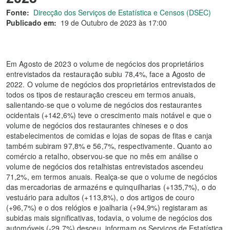
Fonte:
Direcção dos Serviços de Estatística e Censos (DSEC)
Publicado em:
19 de Outubro de 2023 às 17:00
Em Agosto de 2023 o volume de negócios dos proprietários
entrevistados da restauração subiu 78,4%, face a Agosto de
2022. O volume de negócios dos proprietários entrevistados de
todos os tipos de restauração cresceu em termos anuais,
salientando-se que o volume de negócios dos restaurantes
ocidentais (+142,6%) teve o crescimento mais notável e que o
volume de negócios dos restaurantes chineses e o dos
estabelecimentos de comidas e lojas de sopas de fitas e canja
também subiram 97,8% e 56,7%, respectivamente. Quanto ao
comércio a retalho, observou-se que no mês em análise o
volume de negócios dos retalhistas entrevistados ascendeu
71,2%, em termos anuais. Realça-se que o volume de negócios
das mercadorias de armazéns e quinquilharias (+135,7%), o do
vestuário para adultos (+113,8%), o dos artigos de couro
(+96,7%) e o dos relógios e joalharia (+94,9%) registaram as
subidas mais significativas, todavia, o volume de negócios dos
automóveis (-29,7%) desceu, informam os Serviços de Estatística