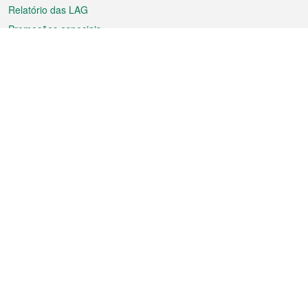
Relatório das LAG
Promoções especiais
Sobre a RAEM
Tempo
Transporte
Feriados
Cultura e lazer
Informação de Macau
Ficheiro sobre Macau
Estatísticas
Anúncios
Notícias
Vídeos
Boletim Oficial