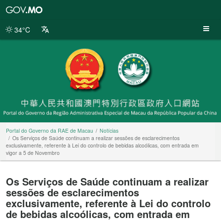
Portal
do
Governo
34°C
da
RAE
de
Macau
Portal do Governo da RAE de Macau
Notícias
Os Serviços de Saúde continuam a realizar sessões de esclarecimentos
exclusivamente, referente à Lei do controlo de bebidas alcoólicas, com entrada em
vigor a 5 de Novembro
Os Serviços de Saúde continuam a realizar
sessões de esclarecimentos
exclusivamente, referente à Lei do controlo
de bebidas alcoólicas, com entrada em