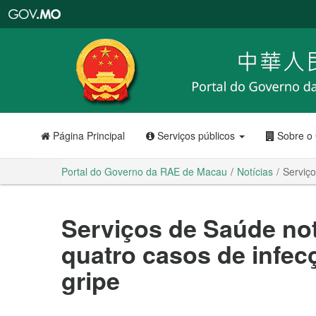
Portal
do
Governo
da
RAE
de
Macau
Página Principal
Serviços públicos
Sobre o
Portal do Governo da RAE de Macau
Notícias
Serviço
Serviços de Saúde not
quatro casos de infec
gripe