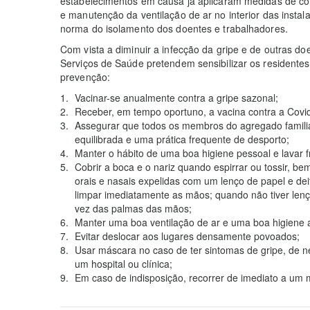
estabelecimentos em causa já aplicaram medidas de con
e manutenção da ventilação de ar no interior das insta
norma do isolamento dos doentes e trabalhadores.
Com vista a diminuir a infecção da gripe e de outras doe
Serviços de Saúde pretendem sensibilizar os residente
prevenção:
Vacinar-se anualmente contra a gripe sazonal;
Receber, em tempo oportuno, a vacina contra a Covid
Assegurar que todos os membros do agregado famil
equilibrada e uma prática frequente de desporto;
Manter o hábito de uma boa higiene pessoal e lavar
Cobrir a boca e o nariz quando espirrar ou tossir,
orais e nasais expelidas com um lenço de papel e dei
limpar imediatamente as mãos; quando não tiver len
vez das palmas das mãos;
Manter uma boa ventilação de ar e uma boa higiene 
Evitar deslocar aos lugares densamente povoados;
Usar máscara no caso de ter sintomas de gripe, de ne
um hospital ou clínica;
Em caso de indisposição, recorrer de imediato a u