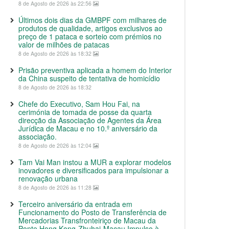
8 de Agosto de 2026 às 22:56
Últimos dois dias da GMBPF com milhares de
produtos de qualidade, artigos exclusivos ao
preço de 1 pataca e sorteio com prémios no
valor de milhões de patacas
8 de Agosto de 2026 às 18:32
Prisão preventiva aplicada a homem do Interior
da China suspeito de tentativa de homicídio
8 de Agosto de 2026 às 18:32
Chefe do Executivo, Sam Hou Fai, na
cerimónia de tomada de posse da quarta
direcção da Associação de Agentes da Área
Jurídica de Macau e no 10.º aniversário da
associação.
8 de Agosto de 2026 às 12:04
Tam Vai Man instou a MUR a explorar modelos
inovadores e diversificados para impulsionar a
renovação urbana
8 de Agosto de 2026 às 11:28
Terceiro aniversário da entrada em
Funcionamento do Posto de Transferência de
Mercadorias Transfronteiriço de Macau da
Ponte Hong Kong-Zhuhai-Macau Impulso à