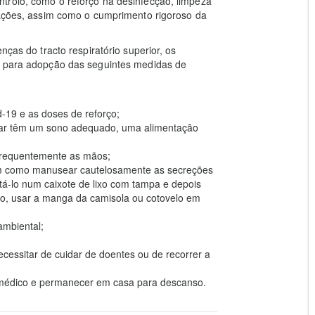
trolo, como o reforço na desinfecção, limpeza
lações, assim como o cumprimento rigoroso da
nças do tracto respiratório superior, os
s para adopção das seguintes medidas de
-19 e as doses de reforço;
iar têm um sono adequado, uma alimentação
 frequentemente as mãos;
 bem como manusear cautelosamente as secreções
tá-lo num caixote de lixo com tampa e depois
ço, usar a manga da camisola ou cotovelo em
ambiental;
cessitar de cuidar de doentes ou de recorrer a
m médico e permanecer em casa para descanso.