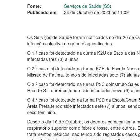
Fonte:
Serviços de Saúde (SS)
Publicado em:
24 de Outubro de 2023 às 11:09
Os Serviços de Saúde foram notificados no dia 20 de O
infecção colectiva de gripe diagnosticados.
O 1.º caso foi detectado na durma K2U da Escola das N
infectadas três (3) alunas;
O 2.º caso foi detectado na turma K2E da Escola Nossa
Missao de Fatima, tendo sido infectadas sete (7) alunas
O 3.º caso foi detectado na turma P3C doInstituto Sale
Rua de S. Lourenço,tendo sido infectados nove (9) alu
O 4.º caso foi detectado na turma P2D da EscolaCham 
Areia Preta,tendo sido infectados sete (7) alunos, sendo
sexo feminino.
Desde o dia 16 de Outubro, os doentes começaram a man
respiratório superior como febre e tosse, entre outros.
tratamentos médicos, não tendo sido registados casos