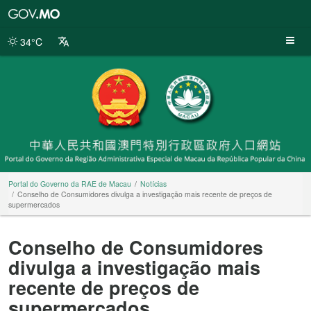
Portal
do
Governo
34°C
da
RAE
de
Macau
Portal do Governo da RAE de Macau
Notícias
Conselho de Consumidores divulga a investigação mais recente de preços de
supermercados
Conselho de Consumidores
divulga a investigação mais
recente de preços de
supermercados