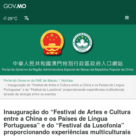
Portal
do
Governo
29°C
da
RAE
de
Macau
Portal do Governo da RAE de Macau
Notícias
Inauguração do “Festival de Artes e Cultura entre a China e os Países de Língua
Portuguesa” e do “Festival da Lusofonia” proporcionando experiências multiculturais
através da sinergia entre os eventos
Inauguração do “Festival de Artes e Cultura
entre a China e os Países de Língua
Portuguesa” e do “Festival da Lusofonia”
proporcionando experiências multiculturais