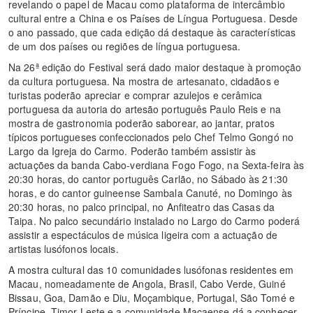
revelando o papel de Macau como plataforma de intercâmbio
cultural entre a China e os Países de Língua Portuguesa. Desde
o ano passado, que cada edição dá destaque às características
de um dos países ou regiões de língua portuguesa.
Na 26ª edição do Festival será dado maior destaque à promoção
da cultura portuguesa. Na mostra de artesanato, cidadãos e
turistas poderão apreciar e comprar azulejos e cerâmica
portuguesa da autoria do artesão português Paulo Reis e na
mostra de gastronomia poderão saborear, ao jantar, pratos
típicos portugueses confeccionados pelo Chef Telmo Gongó no
Largo da Igreja do Carmo. Poderão também assistir às
actuações da banda Cabo-verdiana Fogo Fogo, na Sexta-feira às
20:30 horas, do cantor português Carlão, no Sábado às 21:30
horas, e do cantor guineense Sambala Canuté, no Domingo às
20:30 horas, no palco principal, no Anfiteatro das Casas da
Taipa. No palco secundário instalado no Largo do Carmo poderá
assistir a espectáculos de música ligeira com a actuação de
artistas lusófonos locais.
A mostra cultural das 10 comunidades lusófonas residentes em
Macau, nomeadamente de Angola, Brasil, Cabo Verde, Guiné
Bissau, Goa, Damão e Diu, Moçambique, Portugal, São Tomé e
Príncipe, Timor Leste e a comunidade Macaense dá a conhecer,