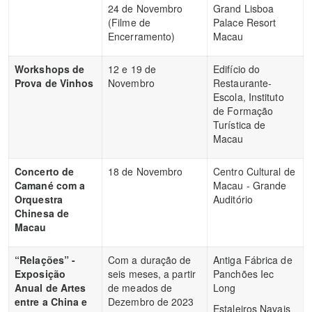
24 de Novembro
Grand Lisboa
(Filme de
Palace Resort
Encerramento)
Macau
Workshops
de
12 e 19 de
Edifício do
Prova de Vinhos
Novembro
Restaurante-
Escola, Instituto
de Formação
Turística de
Macau
Concerto de
18 de Novembro
Centro Cultural de
Camané com a
Macau - Grande
Orquestra
Auditório
Chinesa de
Macau
“Relações” -
Com a duração de
Antiga Fábrica de
Exposição
seis meses, a partir
Panchões Iec
Anual de Artes
de meados de
Long
entre a China e
Dezembro de 2023
Estaleiros Navais