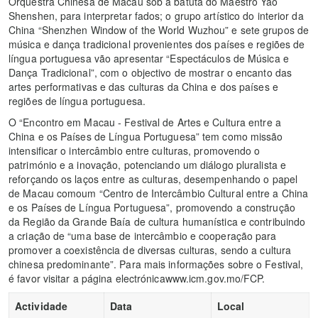
Orquestra Chinesa de Macau sob a batuta do Maestro Yao
Shenshen, para interpretar fados; o grupo artístico do interior da
China “Shenzhen Window of the World Wuzhou” e sete grupos de
música e dança tradicional provenientes dos países e regiões de
língua portuguesa vão apresentar “Espectáculos de Música e
Dança Tradicional”, com o objectivo de mostrar o encanto das
artes performativas e das culturas da China e dos países e
regiões de língua portuguesa.
O “Encontro em Macau - Festival de Artes e Cultura entre a
China e os Países de Língua Portuguesa” tem como missão
intensificar o intercâmbio entre culturas, promovendo o
património e a inovação, potenciando um diálogo pluralista e
reforçando os laços entre as culturas, desempenhando o papel
de Macau comoum “Centro de Intercâmbio Cultural entre a China
e os Países de Língua Portuguesa”, promovendo a construção
da Região da Grande Baía de cultura humanística e contribuindo
a criação de “uma base de intercâmbio e cooperação para
promover a coexistência de diversas culturas, sendo a cultura
chinesa predominante”. Para mais informações sobre o Festival,
é favor visitar a página electrónicawww.icm.gov.mo/FCP.
Actividade
Data
Local