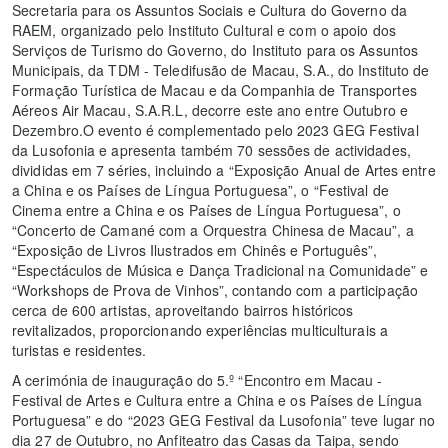
Secretaria para os Assuntos Sociais e Cultura do Governo da
RAEM, organizado pelo Instituto Cultural e com o apoio dos
Serviços de Turismo do Governo, do Instituto para os Assuntos
Municipais, da TDM - Teledifusão de Macau, S.A., do Instituto de
Formação Turística de Macau e da Companhia de Transportes
Aéreos Air Macau, S.A.R.L, decorre este ano entre Outubro e
Dezembro.O evento é complementado pelo 2023 GEG Festival
da Lusofonia e apresenta também 70 sessões de actividades,
divididas em 7 séries, incluindo a “Exposição Anual de Artes entre
a China e os Países de Língua Portuguesa”, o “Festival de
Cinema entre a China e os Países de Língua Portuguesa”, o
“Concerto de Camané com a Orquestra Chinesa de Macau”, a
“Exposição de Livros Ilustrados em Chinês e Português”,
“Espectáculos de Música e Dança Tradicional na Comunidade” e
“Workshops de Prova de Vinhos”, contando com a participação
cerca de 600 artistas, aproveitando bairros históricos
revitalizados, proporcionando experiências multiculturais a
turistas e residentes.
A cerimónia de inauguração do 5.º “Encontro em Macau -
Festival de Artes e Cultura entre a China e os Países de Língua
Portuguesa” e do “2023 GEG Festival da Lusofonia” teve lugar no
dia 27 de Outubro, no Anfiteatro das Casas da Taipa, sendo