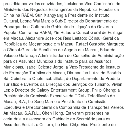
presidida por vários convidados, incluindoo Vice-Comissário do
Ministério dos Negócios Estrangeiros da República Popular da
China na RAEM, Sun Xiangyang;a Presidente do Instituto
Cultural, Leong Wai Man; o Sub-Director do Departamento de
Propaganda e Cultura do Gabinete de Ligação do Governo
Popular Central na RAEM, Yin Rutao;o Cônsul-Geral de Portugal
em Macau, Alexandre José dos Reis Leitão;o Cônsul-Geral da
República de Moçambique em Macau, Rafael Custódio Marques;
o Cônsul-Geral da República de Angola em Macau, Eduardo
Velasco Galiano;a Administradora do Conselho de Administração
para os Assuntos Municipais do Instituto para os Assuntos
Municipais, Isabel Celeste Jorge; a Vice-Presidente do Instituto
de Formação Turística de Macau, Diamantina Luíza do Rosário
Sá. Coimbra; a Chefe, substituta, do Departamento do Produto
Turístico e Eventos da Direcção dos Serviços do Turismo, Vivian
Lei; o Director do Galaxy Entertainment Group, Philip Cheng; a
Presidente da Comissão Executiva da TDM - Teledifusão de
Macau, S.A., Lo Song Man e o Presidente da Comissão
Executiva e Director Geral da Companhia de Transportes Aéreos
Air Macau, S.A.R.L., Chen Hong. Estiveram presentes na
cerimónia a assessora do Gabinete do Secretário para os
Assuntos Sociais e Cultura, Lo Hou Chi,o Vice-Presidente do