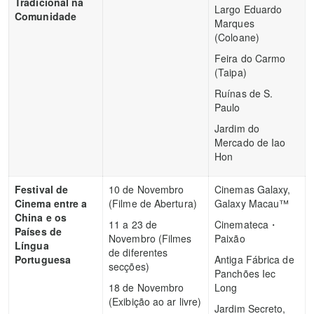
Tradicional na
Largo Eduardo
Comunidade
Marques
(Coloane)
Feira do Carmo
(Taipa)
Ruínas de S.
Paulo
Jardim do
Mercado de Iao
Hon
Festival de
10 de Novembro
Cinemas Galaxy,
Cinema entre a
(Filme de Abertura)
Galaxy Macau™
China e os
11 a 23 de
Cinemateca・
Países de
Novembro (Filmes
Paixão
Língua
de diferentes
Portuguesa
Antiga Fábrica de
secções)
Panchões Iec
18 de Novembro
Long
(Exibição ao ar livre)
Jardim Secreto,