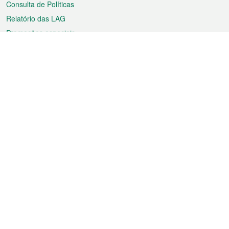
Consulta de Políticas
Relatório das LAG
Promoções especiais
Sobre a RAEM
Tempo
Transporte
Feriados
Cultura e lazer
Informação de Macau
Ficheiro sobre Macau
Estatísticas
Anúncios
Notícias
Vídeos