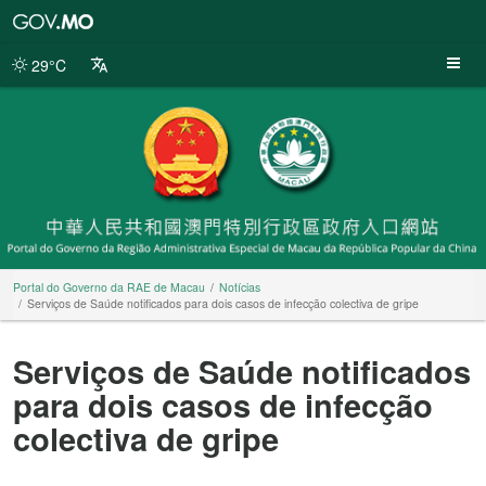
Portal
do
Governo
29°C
da
RAE
de
Macau
Portal do Governo da RAE de Macau
Notícias
Serviços de Saúde notificados para dois casos de infecção colectiva de gripe
Serviços de Saúde notificados
para dois casos de infecção
colectiva de gripe