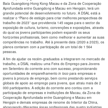
Baía Guangdong-Hong Kong-Macau e da Zona de Cooperação
Aprofundada entre Guangdong e Macau em Hengqin, terá um
grande potencial de desenvolvimento no futuro. A DSAL está a
realizar o “Plano de estágio para criar melhores perspectivas de
trabalho de 2023” que providencia 145 vagas para o sector da
exposição de cultura, turismo, convenções e exposições, através
do qual os jovens participantes podem expandir os seus
horizontes profissionais, bem como melhorar e aumentar as suas
competências no trabalho. Até à presente data (2020 a 2023), os
planos contaram com a participação de um total de 1 564
pessoas.
A fim de ajudar os recém-graduados a integrarem no mercado de
trabalho, a DSAL realizou uma Feira do Emprego para Jovens
em Setembro do corrente ano com sucesso, proporcionando
oportunidades de emparelhamento
in loco
para empresas e
jovens à procura de emprego, bem como prestando serviços
globais de apoio ao emprego para jovens, que atraiu mais de 2
000 participantes. A edição do corrente ano contou com a
participação de empresas e instituições de Macau, da Zona de
Cooperação Aprofundada entre Guangdong e Macau em
Hengqin e demais empresas de renome do Interior da China,
abrangendo diferentes áreas profissionais das quatro indústrias