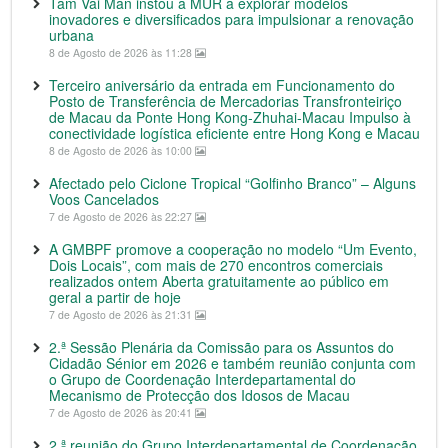
Tam Vai Man instou a MUR a explorar modelos
inovadores e diversificados para impulsionar a renovação
urbana
8 de Agosto de 2026 às 11:28
Terceiro aniversário da entrada em Funcionamento do
Posto de Transferência de Mercadorias Transfronteiriço
de Macau da Ponte Hong Kong-Zhuhai-Macau Impulso à
conectividade logística eficiente entre Hong Kong e Macau
8 de Agosto de 2026 às 10:00
Afectado pelo Ciclone Tropical “Golfinho Branco” – Alguns
Voos Cancelados
7 de Agosto de 2026 às 22:27
A GMBPF promove a cooperação no modelo “Um Evento,
Dois Locais”, com mais de 270 encontros comerciais
realizados ontem Aberta gratuitamente ao público em
geral a partir de hoje
7 de Agosto de 2026 às 21:31
2.ª Sessão Plenária da Comissão para os Assuntos do
Cidadão Sénior em 2026 e também reunião conjunta com
o Grupo de Coordenação Interdepartamental do
Mecanismo de Protecção dos Idosos de Macau
7 de Agosto de 2026 às 20:41
2.ª reunião do Grupo Interdepartamental de Coordenação