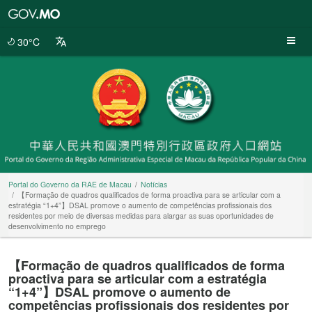
Portal
do
Governo
30°C
da
RAE
de
Macau
Portal do Governo da RAE de Macau
Notícias
【Formação de quadros qualificados de forma proactiva para se articular com a
estratégia “1+4”】DSAL promove o aumento de competências profissionais dos
residentes por meio de diversas medidas para alargar as suas oportunidades de
desenvolvimento no emprego
【Formação de quadros qualificados de forma
proactiva para se articular com a estratégia
“1+4”】DSAL promove o aumento de
competências profissionais dos residentes por