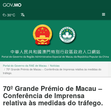
Portal
do
Governo
30°C
da
RAE
de
Macau
Portal do Governo da RAE de Macau
Notícias
70º Grande Prémio de Macau – Conferência de Imprensa relativa às medidas do
tráfego.
70º Grande Prémio de Macau –
Conferência de Imprensa
relativa às medidas do tráfego.