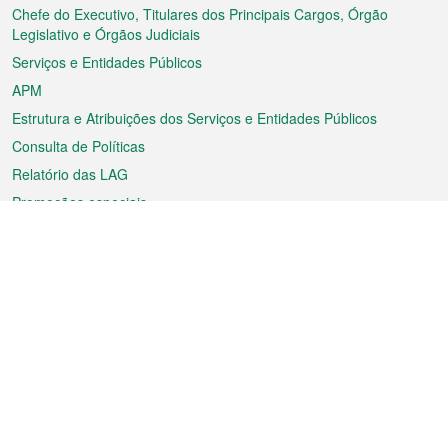
rodapé
Chefe do Executivo, Titulares dos Principais Cargos, Órgão
Legislativo e Órgãos Judiciais
Serviços e Entidades Públicos
APM
Estrutura e Atribuições dos Serviços e Entidades Públicos
Consulta de Políticas
Relatório das LAG
Promoções especiais
Sobre a RAEM
Tempo
Transporte
Feriados
Cultura e lazer
Informação de Macau
Ficheiro sobre Macau